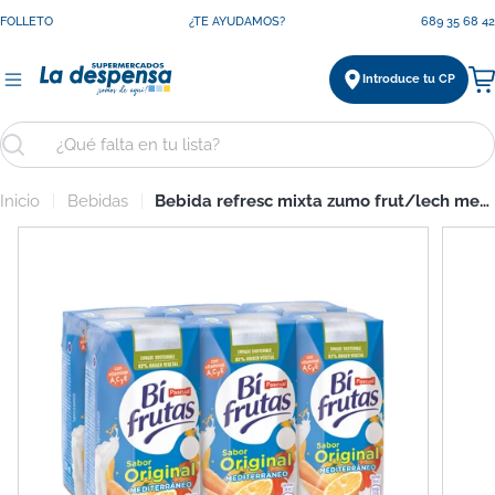
Saltar
FOLLETO
¿TE AYUDAMOS?
689 35 68 42
al
contenido
Introduce tu CP
Ca
Buscar
Inicio
Bebidas
Bebida refresc mixta zumo frut/lech mediterraneo Bifrutas p6 200ml/u
Saltar
a
información
del
producto