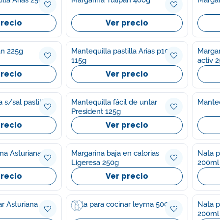
precio
Ver precio
Tulipan 225g
Mantequilla pastilla Arias p10
Margar
115g
activ 
precio
Ver precio
 s/sal pastilla
Mantequilla fácil de untar
Manteq
President 125g
precio
Ver precio
ina Asturiana
Margarina baja en calorias
Nata p
Ligeresa 250g
200ml
precio
Ver precio
r Asturiana
Nata para cocinar leyma 500ml
Nata p
200ml