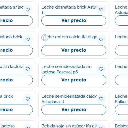
atada s/lactosa
Leche desnatada brick Asturiana
Leche 
1l
Asturia
precio
Ver precio
atada brick
Leche entera calcio Ifa eliges 1l
Leche 
precio
Ver precio
sin lactosa rio
Leche semidesnatada sin
Leche 
lactosa Pascual p6
precio
Ver precio
a brick
Leche semidesnatada calcio
Leche 
Asturiana 1l
Kaiku 1
precio
Ver precio
lactosa
Bebida soja sin azúcar Ifa eliges
Bebida veget