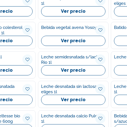
1l
eliges 
precio
Ver precio
o colesterol
Bebida vegetal avena Yosoy 1l
Batido
 1l
precio
Ver precio
1l
Leche semidesnatada s/lactosa
Leche 
Rio 1l
precio
Ver precio
snatada
Leche desnatada sin lactosa Ifa
Leche 
eliges 1l
1l
precio
Ver precio
ltesse bio
Leche desnatada calcio Puleva
Bebida vegetal almen
se 600g
1l
s/azuc