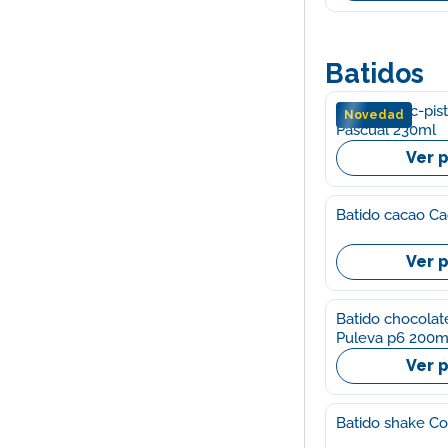
Batidos
Batido choc-pis
Novedad
Pascual 230ml
Ver 
Batido cacao Cac
Ver 
Batido chocolat
Puleva p6 200m
Ver 