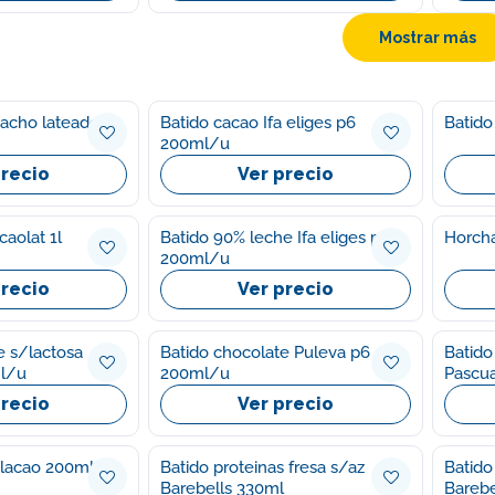
Mostrar más
tacho lateado
Batido cacao Ifa eliges p6
Batido
200ml/u
precio
Ver precio
aolat 1l
Batido 90% leche Ifa eliges p6
Horcha
200ml/u
precio
Ver precio
e s/lactosa
Batido chocolate Puleva p6
Batido
l/u
200ml/u
Pascua
precio
Ver precio
Batido shake Colacao 200ml
Batido proteinas fresa s/az
Batido 
Barebells 330ml
Barebe