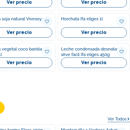
Ver precio
Ver precio
 soja natural Vivesoy 1l
Horchata Ifa eliges 1l
Ver precio
Ver precio
 vegetal coco barista
Leche condensada desnatada
l
sirve facil Ifa eliges 450g
Ver precio
Ver precio
Ver Todos
ina tarrina Flora 400g
Mantequilla s/lactosa Asturiana