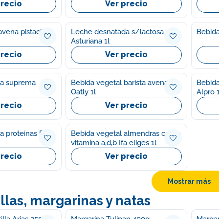
precio
Ver precio
avena pistacho
Leche desnatada s/lactosa
Bebida
Asturiana 1l
precio
Ver precio
sa suprema
Bebida vegetal barista avena
Bebida
Oatly 1l
Alpro 1
precio
Ver precio
 proteinas Rio
Bebida vegetal almendras calcio
vitamina a,d,b Ifa eliges 1l
precio
Ver precio
Mostrar más
las, margarinas y natas
illa Arias 250g
Margarina Tulipan 400g
Margar