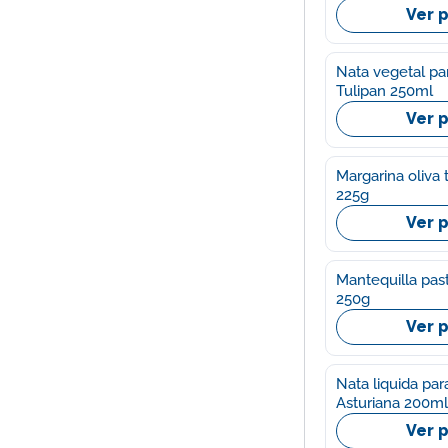
Ver 
Nata vegetal pa
Tulipan 250ml
Ver 
Margarina oliva t
225g
Ver 
Mantequilla past
250g
Ver 
Nata liquida pa
Asturiana 200ml
Ver 