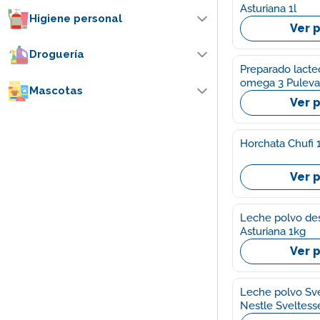
Asturiana 1l
Higiene personal
Ver 
Droguería
Preparado lacte
omega 3 Puleva
Mascotas
Ver 
Horchata Chufi 
Ver 
Leche polvo de
Asturiana 1kg
Ver 
Leche polvo Sve
Nestle Sveltes