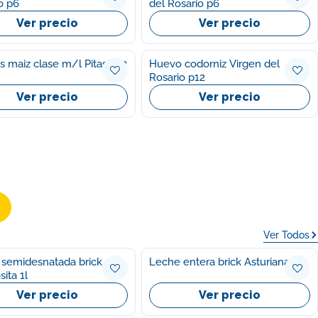
o p6
del Rosario p6
Ver precio
Ver precio
 maiz clase m/l Pitas p12
Huevo codorniz Virgen del
Rosario p12
Ver precio
Ver precio
Ver Todos
semidesnatada brick
Leche entera brick Asturiana 1l
ita 1l
Ver precio
Ver precio