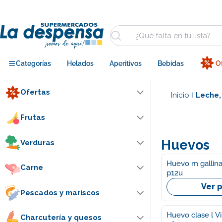
Saltar
al
contenido
Buscar
Categorías
Helados
Aperitivos
Bebidas
O
Ofertas
Inicio
Leche,
|
Frutas
Huevos
Verduras
Huevo m gallina
Carne
p12u
Ver 
Pescados y mariscos
Huevo clase l Vi
Charcutería y quesos