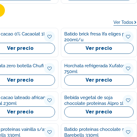
Ver Todos
 cacao 0% Cacaolat 1l
Batido brick fresa Ifa eliges p6
200ml/u
Ver precio
Ver precio
ta zero botella Chufi 1l
Horchata refrigerada Xufatopia
750ml
Ver precio
Ver precio
 cacao lateado africano
Bebida vegetal de soja
l 230ml
chocolate proteinas Alpro 1l
Ver precio
Ver precio
proteinas vainilla s/az
Batido proteinas chocolate s/az
lls 330ml
Barebells 330ml