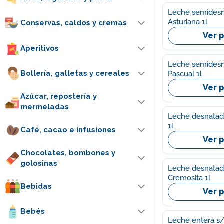
Leche semidesn
Asturiana 1l
Conservas, caldos y cremas
Ver 
Aperitivos
Leche semidesn
Bollería, galletas y cereales
Pascual 1l
Ver 
Azúcar, repostería y
mermeladas
Leche desnatada 
1l
Café, cacao e infusiones
Ver 
Chocolates, bombones y
golosinas
Leche desnatad
Cremosita 1l
Bebidas
Ver 
Bebés
Leche entera s/