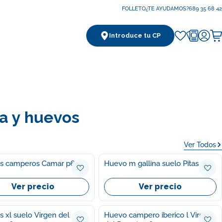
FOLLETO
¿TE AYUDAMOS?
689 35 68 42
Introduce tu CP
Ca
a y huevos
Ver Todos
s camperos Camar p6
Huevo m gallina suelo Pitas p30
Ver precio
Ver precio
 xl suelo Virgen del
Huevo campero iberico l Virgen