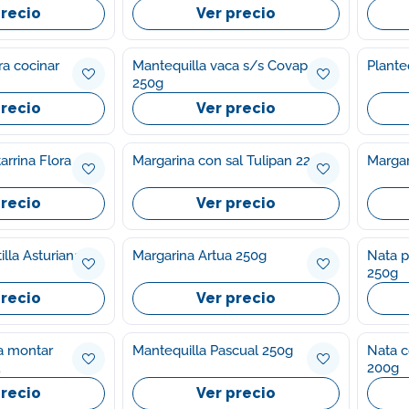
precio
Ver precio
ra cocinar
Mantequilla vaca s/s Covap
Plante
250g
precio
Ver precio
arrina Flora
Margarina con sal Tulipan 225g
Margar
precio
Ver precio
illa Asturiana
Margarina Artua 250g
Nata p
250g
precio
Ver precio
ra montar
Mantequilla Pascual 250g
Nata c
200g
precio
Ver precio