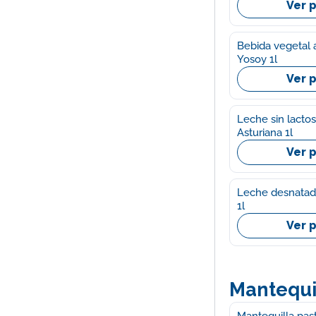
Ver 
Bebida vegetal 
Yosoy 1l
Ver 
Leche sin lacto
Asturiana 1l
Ver 
Leche desnatada
1l
Ver 
Mantequil
Mantequilla past