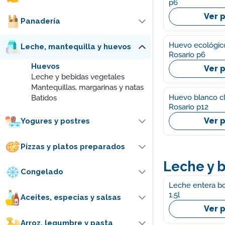
p6
Ver 
Panadería
Huevo ecológico Virgen 
Leche, mantequilla y huevos
Rosario p6
Huevos
Ver 
Leche y bebidas vegetales
Mantequillas, margarinas y natas
Huevo blanco cl
Batidos
Rosario p12
Ver 
Yogures y postres
Pizzas y platos preparados
Leche y 
Congelado
Leche entera bo
1.5l
Aceites, especias y salsas
Ver 
Arroz, legumbre y pasta