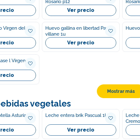
Rosario p12
Rosari
precio
Ver precio
del
Huevo gallina en libertad Pazo
Huevos
villane 1u
precio
Ver precio
ase l Virgen del
precio
Mostrar más
bebidas vegetales
tella Asturiana
Leche entera brik Pascual 1l
Leche 
Cremos
precio
Ver precio