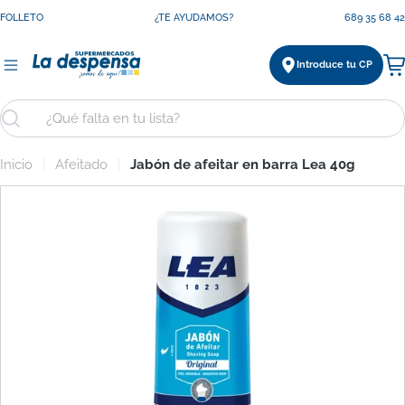
Saltar
FOLLETO
¿TE AYUDAMOS?
689 35 68 42
al
contenido
Introduce tu CP
Ca
Buscar
Inicio
Afeitado
Jabón de afeitar en barra Lea 40g
Saltar
a
información
del
producto