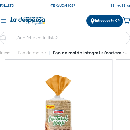
Saltar
FOLLETO
¿TE AYUDAMOS?
689 35 68 42
al
contenido
Introduce tu CP
Ca
Buscar
Inicio
Pan de molde
Pan de molde integral s/corteza 100% natural Bimbo 450g
Saltar
a
información
del
producto