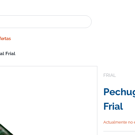
fertas
l Frial
FRIAL
Pechug
Frial
Actualmente no e