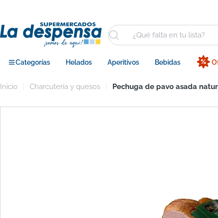
Saltar
al
contenido
Buscar
Categorías
Helados
Aperitivos
Bebidas
O
Inicio
Charcutería y quesos
Pechuga de pavo asada natura
Saltar
a
información
del
producto