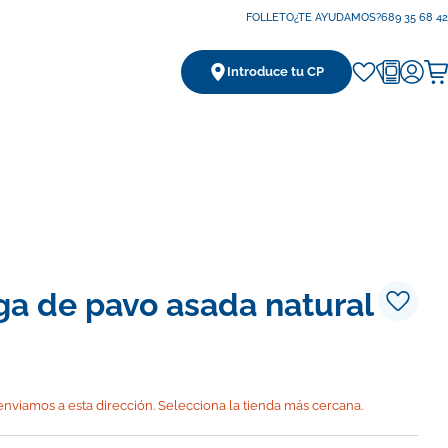
FOLLETO
¿TE AYUDAMOS?
689 35 68 42
Introduce tu CP
Ca
a de pavo asada natural
nviamos a esta dirección. Selecciona la tienda más cercana.