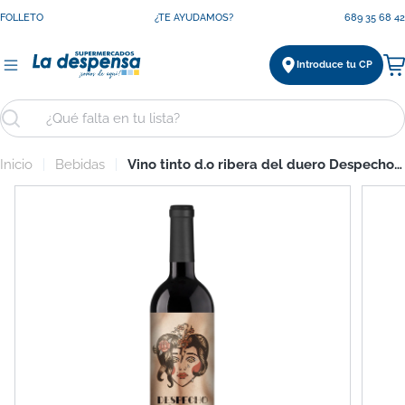
Saltar
FOLLETO
¿TE AYUDAMOS?
689 35 68 42
al
contenido
Introduce tu CP
Ca
Buscar
Inicio
Bebidas
Vino tinto d.o ribera del duero Despecho 75cl
Saltar
a
información
del
producto