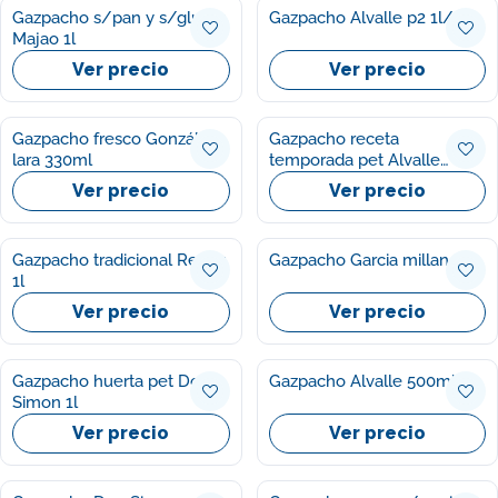
Gazpacho s/pan y s/gluten
Gazpacho Alvalle p2 1l/u
Majao 1l
Ver precio
Ver precio
Gazpacho fresco González
Gazpacho receta
lara 330ml
temporada pet Alvalle
250ml
Ver precio
Ver precio
Gazpacho tradicional Ready
Gazpacho Garcia millan 1l
1l
Ver precio
Ver precio
Gazpacho huerta pet Don
Gazpacho Alvalle 500ml
Simon 1l
Ver precio
Ver precio