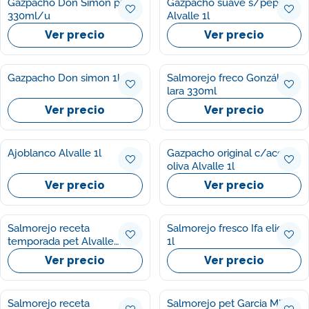
Gazpacho Don Simon p3
Gazpacho suave s/pepino
330ml/u
Alvalle 1l
Ver precio
Ver precio
Gazpacho Don simon 1l
Salmorejo freco González
lara 330ml
Ver precio
Ver precio
Ajoblanco Alvalle 1l
Gazpacho original c/aceite
oliva Alvalle 1l
Ver precio
Ver precio
Salmorejo receta
Salmorejo fresco Ifa eliges
temporada pet Alvalle
1l
250ml
Ver precio
Ver precio
Salmorejo receta
Salmorejo pet Garcia Millan