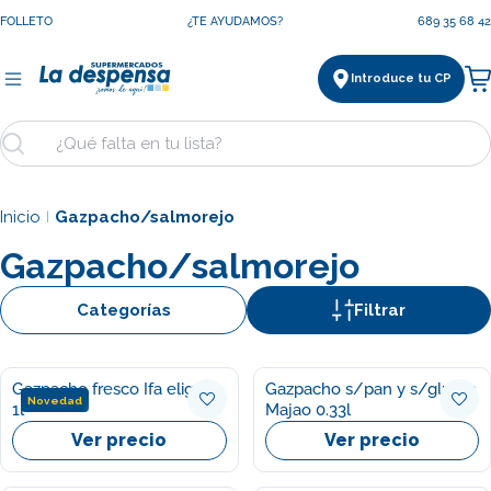
Saltar
FOLLETO
¿TE AYUDAMOS?
689 35 68 42
al
contenido
Introduce tu CP
Ca
Buscar
Inicio
Gazpacho/salmorejo
|
Gazpacho/salmorejo
Categorías
Filtrar
Gazpacho fresco Ifa eliges
Gazpacho s/pan y s/gluten
Novedad
1l
Majao 0.33l
Ver precio
Ver precio