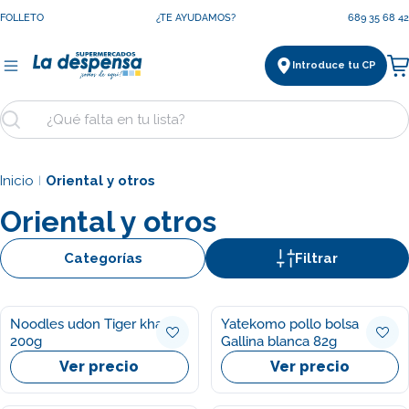
Saltar
FOLLETO
¿TE AYUDAMOS?
689 35 68 42
al
contenido
Introduce tu CP
Ca
Buscar
Inicio
Oriental y otros
|
Oriental y otros
Categorías
Filtrar
Noodles udon Tiger khan
Yatekomo pollo bolsa
200g
Gallina blanca 82g
Ver precio
Ver precio