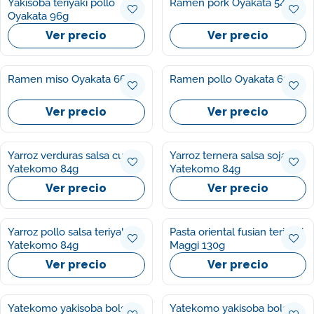
Yakisoba teriyaki pollo
Ramen pork Oyakata 54g
Oyakata 96g
Ver precio
Ver precio
Ramen miso Oyakata 66g
Ramen pollo Oyakata 63g
Ver precio
Ver precio
Yarroz verduras salsa curry
Yarroz ternera salsa soja
Yatekomo 84g
Yatekomo 84g
Ver precio
Ver precio
Yarroz pollo salsa teriyaki
Pasta oriental fusian teriyaki
Yatekomo 84g
Maggi 130g
Ver precio
Ver precio
Yatekomo yakisoba bolsa
Yatekomo yakisoba bolsa