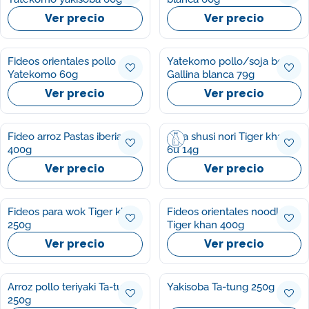
Ver precio
Ver precio
Fideos orientales pollo
Yatekomo pollo/soja bolsa
Yatekomo 60g
Gallina blanca 79g
Ver precio
Ver precio
Fideo arroz Pastas iberia
Alga shusi nori Tiger khan
400g
6u 14g
Ver precio
Ver precio
Fideos para wok Tiger khan
Fideos orientales noodles
250g
Tiger khan 400g
Ver precio
Ver precio
Arroz pollo teriyaki Ta-tung
Yakisoba Ta-tung 250g
250g