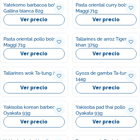
Yatekomo barbacoa bolsa
Pasta oriental curry bolsa
Gallina blanca 82g
Maggi 71g
Ver precio
Ver precio
Pasta oriental pollo bolsa
Tallarines de arroz Tiger
Maggi 71g
khan 375g
Ver precio
Ver precio
Tallarines wok Ta-tung 250g
Gyoza de gamba Ta-tung
144g
Ver precio
Ver precio
Yakisoba korean barbecue
Yakisoba pad thai pollo
Oyakata 93g
Oyakata 93g
Ver precio
Ver precio