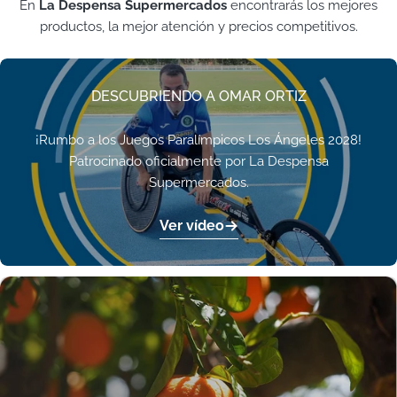
En
La Despensa Supermercados
encontrarás los mejores
productos, la mejor atención y precios competitivos.
DESCUBRIENDO A OMAR ORTIZ
¡Rumbo a los Juegos Paralímpicos Los Ángeles 2028!
Patrocinado oficialmente por La Despensa
Supermercados.
Ver vídeo