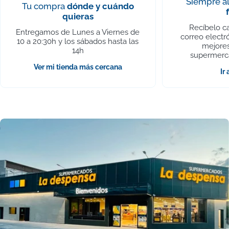
Siempre al
Tu compra
dónde y cuándo
quieras
Recíbelo c
Entregamos de Lunes a Viernes de
correo electr
10 a 20:30h y los sábados hasta las
mejores
14h
supermerc
Ver mi tienda más cercana
Ir