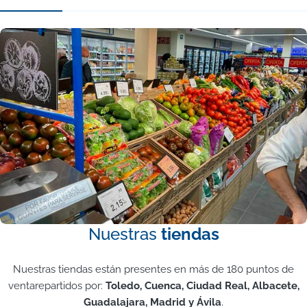
Nuestras
tiendas
Nuestras tiendas están presentes en más de 180 puntos de
ventarepartidos por:
Toledo, Cuenca, Ciudad Real, Albacete,
Guadalajara, Madrid y Ávila
.