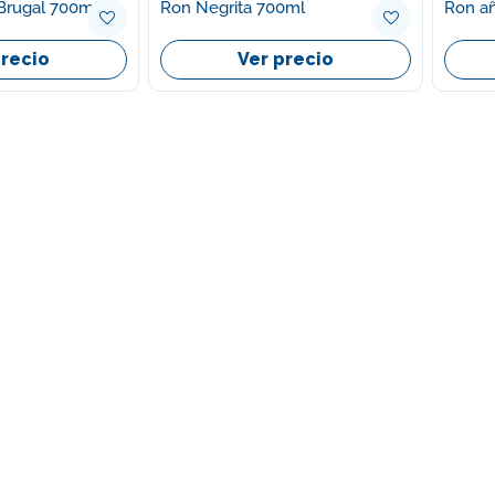
 Brugal 700ml
Ron Negrita 700ml
Ron añ
precio
Ver precio