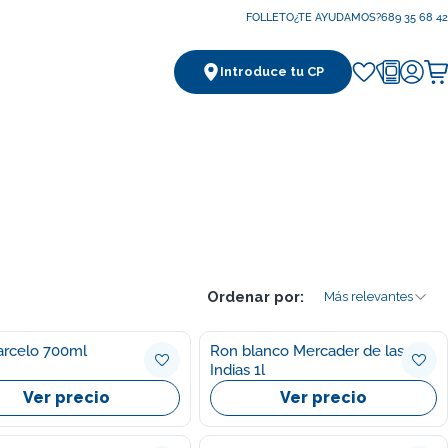
FOLLETO
¿TE AYUDAMOS?
689 35 68 42
Introduce tu CP
Ca
Ordenar por:
Más relevantes
n Barcelo 700ml
Ron blanco Mercader de las
Indias 1l
Ver precio
Ver precio