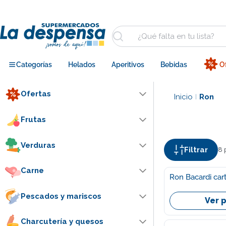
Saltar
al
contenido
Buscar
Categorías
Helados
Aperitivos
Bebidas
O
Ofertas
Inicio
Ron
|
Frutas
Verduras
Filtrar
8 
Carne
Ron Bacardi 
Pescados y mariscos
Ver 
Charcutería y quesos