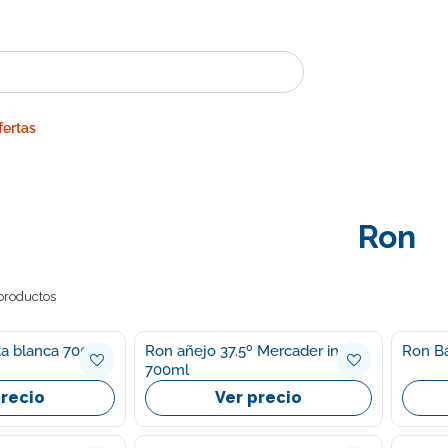
fertas
Ron
productos
carta blanca 700ml
Ron añejo 37.5º Mercader indias
Ro
700ml
precio
Ver precio