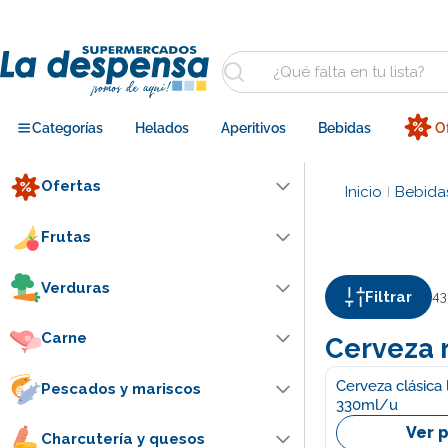
Saltar
al
contenido
Buscar
Categorías
Helados
Aperitivos
Bebidas
O
Ofertas
Inicio
Bebida
|
Frutas
Verduras
Filtrar
43
Carne
Cerveza 
Cerveza clásica l
Pescados y mariscos
330ml/u
Ver 
Charcutería y quesos