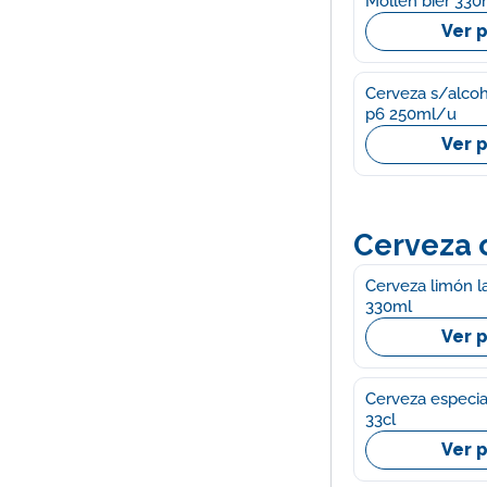
Mollen bier 330
Ver 
Cerveza s/alcoh
p6 250ml/u
Ver 
Cerveza c
Cerveza limón l
330ml
Ver 
Cerveza especial
33cl
Ver 