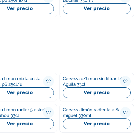
l p6 250ml/u
Buckler 330ml
Ver precio
Ver precio
a limón mixta cristal
Cerveza c/limon sin filtrar lata
 p6 25cl/u
Aguila 33cl
Ver precio
Ver precio
a limón radler 5 estrellas
Cerveza limón radler lata San
ahou 33cl
miguel 330ml
Ver precio
Ver precio