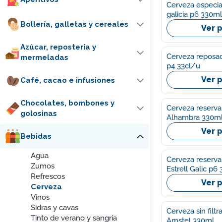
Cerveza especial
galicia p6 330m
Bollería, galletas y cereales
Ver 
Azúcar, repostería y
Cerveza reposada
mermeladas
p4 33cl/u
Ver 
Café, cacao e infusiones
Chocolates, bombones y
Cerveza reserva
golosinas
Alhambra 330m
Ver 
Bebidas
Agua
Cerveza reserva 
Zumos
Estrell Galic p
Refrescos
Ver 
Cerveza
Vinos
Sidras y cavas
Cerveza sin filtr
Tinto de verano y sangría
Amstel 330ml