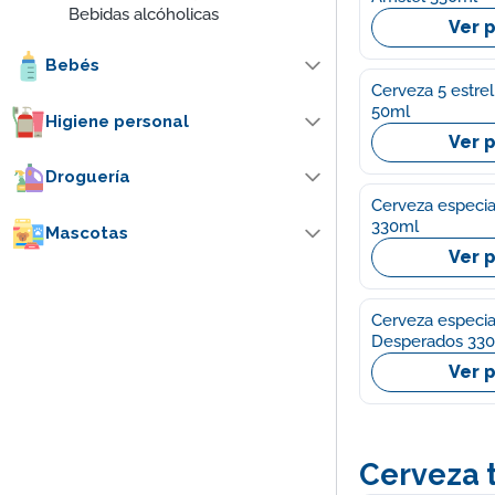
Bebidas alcóholicas
Ver 
Bebés
Cerveza 5 estre
50ml
Higiene personal
Ver 
Droguería
Cerveza especia
330ml
Mascotas
Ver 
Cerveza especial
Desperados 33
Ver 
Cerveza 