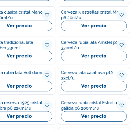
a clásica cristal Mahou
Cerveza 5 estrellas cristal Mahou
50ml/u
p6 20cl/u
Ver precio
Ver precio
a tradicional lata
Cerveza rubia lata Amstel p12
bra 330ml
330ml/u
Ver precio
Ver precio
a rubia lata Voll damm
Cerveza lata calatrava p12
33cl/u
Ver precio
Ver precio
a reserva 1925 cristal
Cerveza rubia cristal Estrella
bra p6 225ml/u
galicia p6 200ml/u
Ver precio
Ver precio