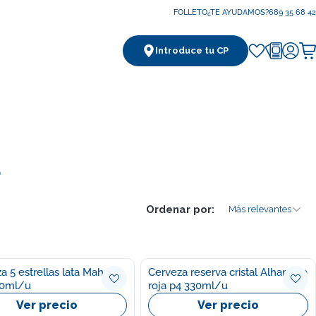
FOLLETO
¿TE AYUDAMOS?
689 35 68 42
Introduce tu CP
Ca
a
Ordenar por:
Más relevantes
a 5 estrellas lata Mahou
Cerveza reserva cristal Alhambra
30ml/u
roja p4 330ml/u
Ver precio
Ver precio