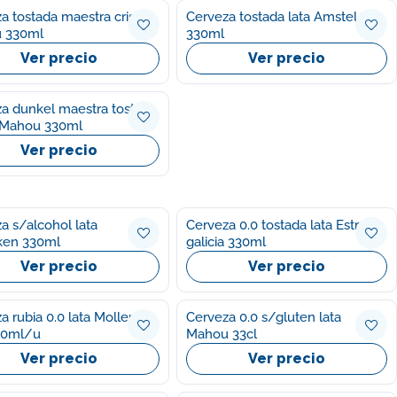
a tostada maestra cristal
Cerveza tostada lata Amstel oro
 330ml
330ml
Ver precio
Ver precio
a dunkel maestra tostada
l Mahou 330ml
Ver precio
a s/alcohol lata
Cerveza 0.0 tostada lata Estrella
ken 330ml
galicia 330ml
Ver precio
Ver precio
a rubia 0.0 lata Mollen
Cerveza 0.0 s/gluten lata
30ml/u
Mahou 33cl
Ver precio
Ver precio