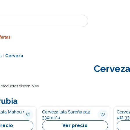
fertas
s
Cerveza
|
Cervez
 productos disponibles
rubia
ata Mahou p12
Cerveza lata Sureña p12
Cervez
330ml/u
p12 3
precio
Ver precio