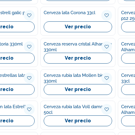
strell galic p12
Cerveza lata Corona 33cl
Cervez
p12 2
precio
Ver precio
toria 330ml
Cerveza reserva cristal Alhambra
Cervez
330ml
Alham
precio
Ver precio
strellas lata
Cerveza rubia lata Mollen bier
Cervez
330ml
33cl
precio
Ver precio
 lata Estrella
Cerveza rubia lata Voll damm
Cervez
50cl
Alham
precio
Ver precio