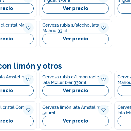
ml
miguel 330ml
migue
precio
Ver precio
ol cristal Mahou
Cerveza rubia s/alcohol lata
Mahou 33 cl
precio
Ver precio
on limón y otros
ata Amstel radler
Cerveza rubia c/limón radler
Cervez
lata Moller bier 330ml
Mahou
precio
Ver precio
 cristal Corona
Cerveza limón lata Amstel radler
Cervez
500ml
lata M
precio
Ver precio