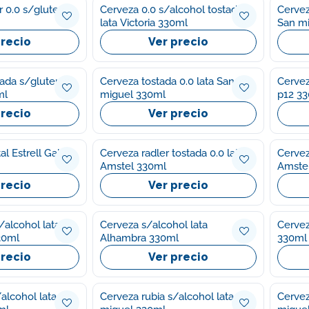
ar 0.0 s/gluten
Cerveza 0.0 s/alcohol tostada
Cervez
lata Victoria 330ml
San m
precio
Ver precio
tada s/gluten
Cerveza tostada 0.0 lata San
Cervez
ml
miguel 330ml
p12 3
precio
Ver precio
al Estrell Galic
Cerveza radler tostada 0.0 lata
Cervez
Amstel 330ml
Amste
precio
Ver precio
/alcohol lata
Cerveza s/alcohol lata
Cervez
30ml
Alhambra 330ml
330ml
precio
Ver precio
alcohol lata
Cerveza rubia s/alcohol lata San
Cervez