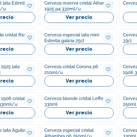
 lata Estrella
Cerveza reserva cristal Alhambra
Cervez
l/u
1925 p4 330ml/u
precio
Ver precio
 cristal Rivera
Cerveza especial lata mini
Cervez
Estrella galicia 25cl
33cl
precio
Ver precio
 1925 lata
Cerveza cristal Corona p6
Cervez
l
210ml/u
1906 
precio
Ver precio
1906 cristal
Cerveza blonde cristal Leffe
Cervez
6 330ml/u
330ml
250ml
precio
Ver precio
ar lata Aguila
Cerveza especial cristal
Cerveza ru
Alhambra p6 250ml/u
330ml