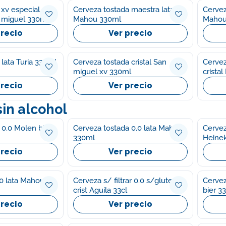
 xv especial
Cerveza tostada maestra lata
Cervez
n miguel 330ml
Mahou 330ml
Mahou
precio
Ver precio
lata Turia 330ml
Cerveza tostada cristal San
Cervez
miguel xv 330ml
crista
precio
Ver precio
in alcohol
 0.0 Molen bier
Cerveza tostada 0.0 lata Mahou
Cervez
330ml
Heine
precio
Ver precio
.0 lata Mahou
Cerveza s/ filtrar 0.0 s/gluten
Cervez
crist Aguila 33cl
bier 3
precio
Ver precio