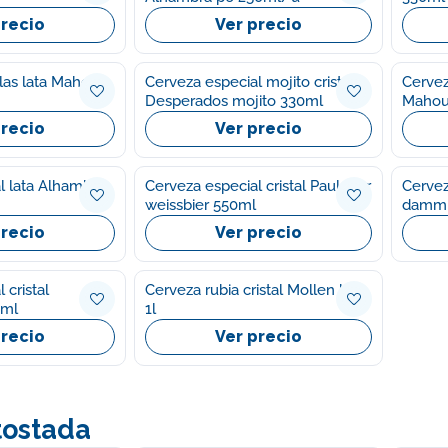
precio
Ver precio
llas lata Mahou
Cerveza especial mojito cristal
Cervez
Desperados mojito 330ml
Mahou
precio
Ver precio
l lata Alhambra
Cerveza especial cristal Paulaner
Cerveza
weissbier 550ml
damm
precio
Ver precio
 cristal
Cerveza rubia cristal Mollen bier
0ml
1l
precio
Ver precio
tostada