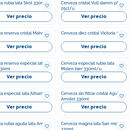
a rubia lata Skol 330ml
Cerveza cristal Voll damm p6
25cl/u
Ver precio
Ver precio
a reserva cristal Mahou
Cerveza diez cristal Victoria 33cl
Ver precio
Ver precio
a reserva especial lata
Cerveza especial rubia lata
330ml
Molen bier 330ml/u
Ver precio
Ver precio
a especial lata Alhambra
Cerveza sin filtrar cristal Aguila
Amstel 330ml
Ver precio
Ver precio
bia aguila lata Amstel
Cerveza magna lata San miguel
330ml