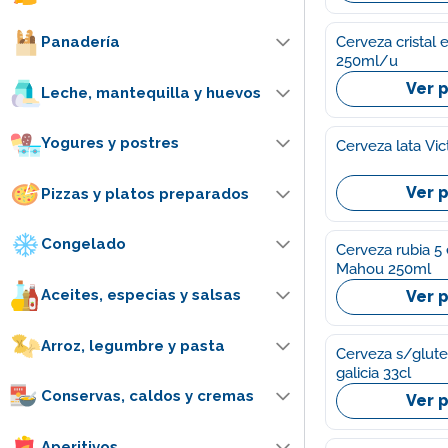
Cerveza cristal e
Panadería
250ml/u
Ver 
Leche, mantequilla y huevos
Yogures y postres
Cerveza lata Vic
Ver 
Pizzas y platos preparados
Congelado
Cerveza rubia 5 e
Mahou 250ml
Aceites, especias y salsas
Ver 
Arroz, legumbre y pasta
Cerveza s/gluten
galicia 33cl
Conservas, caldos y cremas
Ver 
Aperitivos