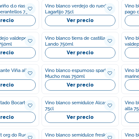
riño d.o rias
Vino blanco verdejo do rueda
Vino b
erantellos 75cl
Lagartijo 75cl
pago d
precio
Ver precio
dejo valdepeñas
Vino blanco tierra de castilla
Vino b
 750ml
Lando 750ml
valdep
750ml
precio
Ver precio
zante Viña albali
Vino blanco espumoso sparkling
Vino b
Mucho mas 750ml
marine
precio
Ver precio
utado Bocarte
Vino blanco semidulce Alcanta
Vino b
75cl
alta 75
precio
Ver precio
do Rueda
Vino blanco semidulce freskito
Vino b