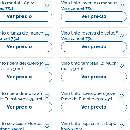
into merlot López
Vino tinto joven d.o mancha
s 75cl
Viña cancel 75cl
Ver precio
Ver precio
into crianza d.o mancha
Vino tinto reserva d.o valpeñas
ancel 75cl
Viña cancel 75cl
Ver precio
Ver precio
into ribera del duero joven
Vino tinto tempranillo Mucho
ivero 750ml
mas 750ml
Ver precio
Ver precio
nto ribera duero crianz
Vino tinto ribera duero joven
de Fuentevega 750ml
Pago de Fuentevega 75cl
Ver precio
Ver precio
into seleccion Montesierra
Vino tinto rioja crianza Lopez
tano 750ml
haro 750ml