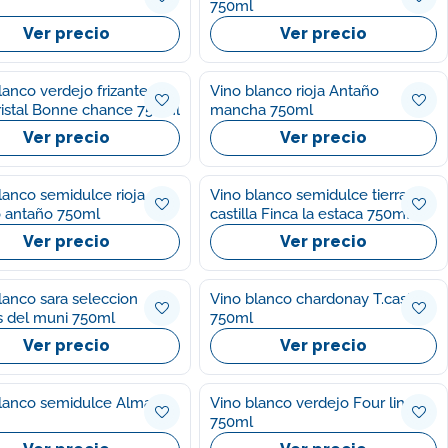
750ml
Ver precio
Ver precio
lanco verdejo frizante
Vino blanco rioja Antaño
ristal Bonne chance 750ml
mancha 750ml
Ver precio
Ver precio
lanco semidulce rioja
Vino blanco semidulce tierra
o antaño 750ml
castilla Finca la estaca 750ml
Ver precio
Ver precio
lanco sara seleccion
Vino blanco chardonay T.castillo
 del muni 750ml
750ml
Ver precio
Ver precio
lanco semidulce Alma
Vino blanco verdejo Four lines
750ml