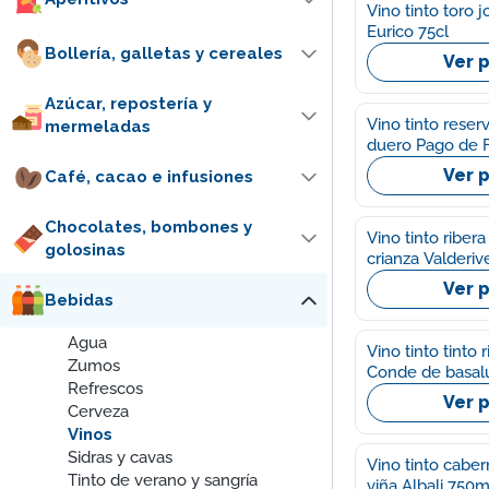
Vino tinto toro 
Eurico 75cl
Bollería, galletas y cereales
Ver 
Azúcar, repostería y
Vino tinto reserv
mermeladas
duero Pago de 
Ver 
Café, cacao e infusiones
Chocolates, bombones y
Vino tinto riber
golosinas
crianza Valderi
Ver 
Bebidas
Agua
Vino tinto tinto r
Zumos
Conde de basal
Refrescos
Ver 
Cerveza
Vinos
Sidras y cavas
Vino tinto cabe
Tinto de verano y sangría
viña Albali 750m