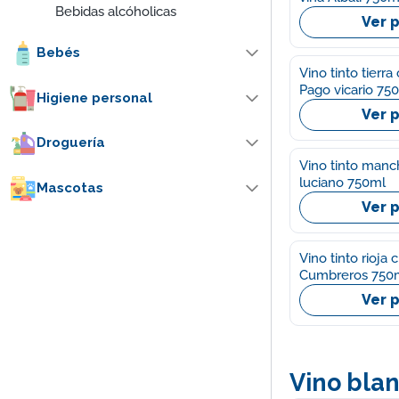
Bebidas alcóholicas
Ver 
Bebés
Vino tinto tierra
Pago vicario 75
Higiene personal
Ver 
Droguería
Vino tinto man
luciano 750ml
Mascotas
Ver 
Vino tinto rioja 
Cumbreros 
Ver 
Vino bla