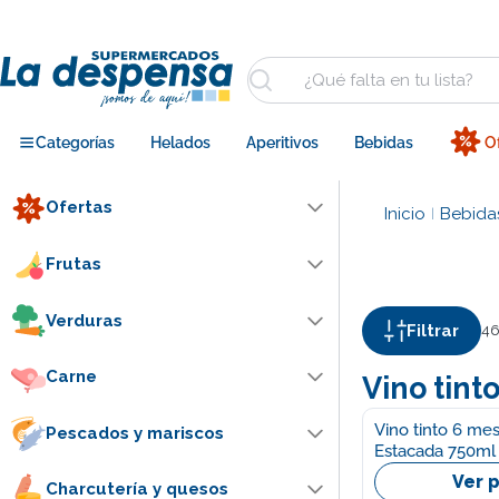
Saltar
al
contenido
Buscar
Categorías
Helados
Aperitivos
Bebidas
O
Ofertas
Inicio
Bebida
|
Frutas
Verduras
Filtrar
46
Carne
Vino tint
Vino tinto 6 mes
Pescados y mariscos
Estacada 750ml
Ver 
Charcutería y quesos