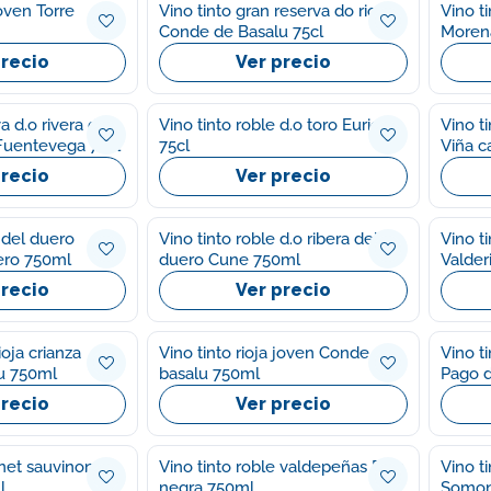
joven Torre
Vino tinto gran reserva do rioja
Vino t
Conde de Basalu 75cl
Morena
precio
Ver precio
a d.o rivera del
Vino tinto roble d.o toro Eurico
Vino t
Fuentevega 75cl
75cl
Viña c
precio
Ver precio
a del duero
Vino tinto roble d.o ribera del
Vino t
vero 750ml
duero Cune 750ml
Valder
precio
Ver precio
ioja crianza
Vino tinto rioja joven Conde de
Vino ti
u 750ml
basalu 750ml
Pago 
precio
Ver precio
rnet sauvinon
Vino tinto roble valdepeñas Pata
Vino t
l
negra 750ml
Somon