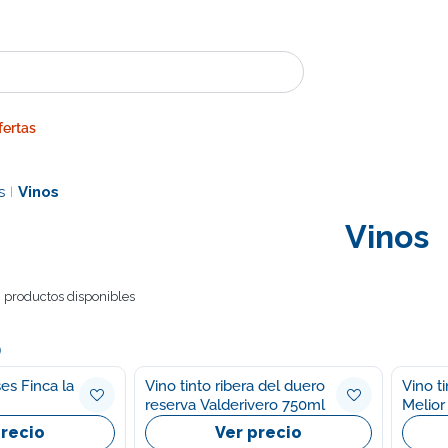
fertas
s
Vinos
|
Vinos
 productos disponibles
o
es Finca la
Vino tinto ribera del duero
Vino t
reserva Valderivero 750ml
Melior
precio
Ver precio