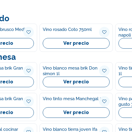
ado
brusco Medici
Vino rosado Coto 750ml
Vino r
napoli
precio
Ver precio
mesa
a brik Gran
Vino blanco mesa brik Don
Vino t
simon 1l
1l
precio
Ver precio
a brik Gran
Vino tinto mesa Manchegal 5l
Vino p
gusto
precio
Ver precio
l cocinar
Vino blanco tierra joven Ifa
Vino ti