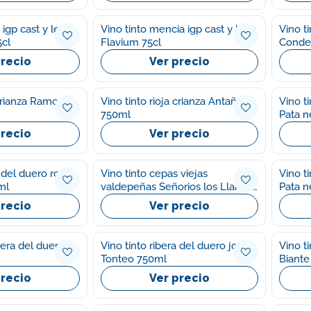
 igp cast y león
Vino tinto mencia igp cast y leon
Vino ti
5cl
Flavium 75cl
Conde 
precio
Ver precio
 crianza Ramon
Vino tinto rioja crianza Antaño
Vino t
750ml
Pata n
precio
Ver precio
a del duero roble
Vino tinto cepas viejas
Vino t
ml
valdepeñas Señorios los Llanos
Pata n
750ml
precio
Ver precio
ibera del duero
Vino tinto ribera del duero joven
Vino t
Tonteo 750ml
Biante
precio
Ver precio