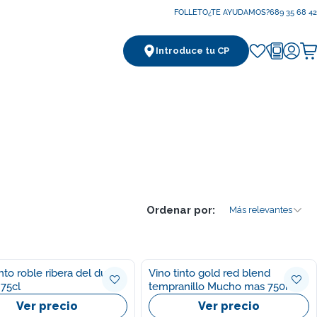
FOLLETO
¿TE AYUDAMOS?
689 35 68 42
Introduce tu CP
Ca
Ordenar por:
Más relevantes
into roble ribera del duero
Vino tinto gold red blend
 75cl
tempranillo Mucho mas 750ml
Ver precio
Ver precio