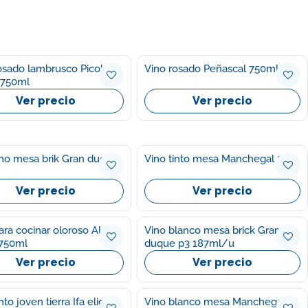
osado lambrusco Picolo
Vino rosado Peñascal 750ml
 750ml
Ver precio
Ver precio
ino mesa brik Gran duque
Vino tinto mesa Manchegal 2l
Ver precio
Ver precio
ara cocinar oloroso Al
Vino blanco mesa brick Gran
 750ml
duque p3 187ml/u
Ver precio
Ver precio
nto joven tierra Ifa eliges
Vino blanco mesa Manchegal 2l