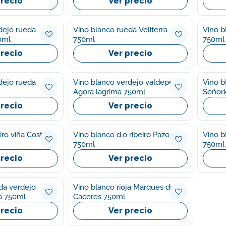
precio
Ver precio
dejo rueda
Vino blanco rueda Veliterra
Vino b
0ml
750ml
750ml
precio
Ver precio
dejo rueda
Vino blanco verdejo valdepeñas
Vino b
Agora lagrima 750ml
Señori
precio
Ver precio
iro viña Costeira
Vino blanco d.o ribeiro Pazo
Vino b
750ml
750ml
precio
Ver precio
da verdejo
Vino blanco rioja Marques de
la 750ml
Caceres 750ml
precio
Ver precio