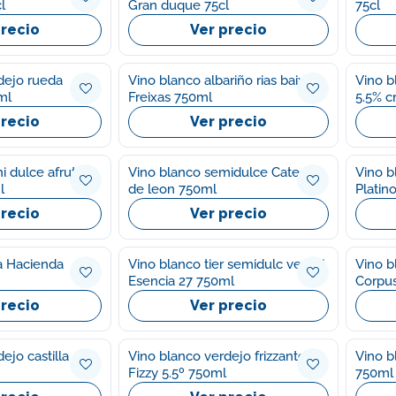
l
Gran duque 75cl
75cl
precio
Ver precio
dejo rueda
Vino blanco albariño rias baixas
Vino b
ml
Freixas 750ml
5.5% c
precio
Ver precio
i dulce afrutado
Vino blanco semidulce Catedral
Vino b
l
de leon 750ml
Platin
precio
Ver precio
ja Hacienda
Vino blanco tier semidulc verdej
Vino b
Esencia 27 750ml
Corpus
precio
Ver precio
ejo castilla
Vino blanco verdejo frizzante
Vino b
Fizzy 5.5º 750ml
750ml