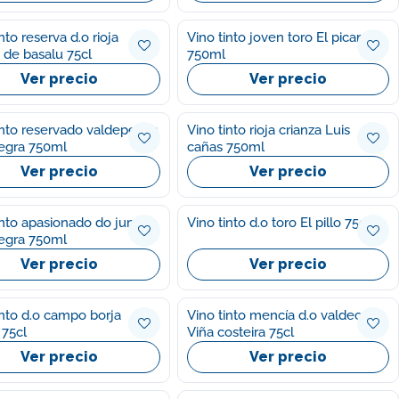
nto reserva d.o rioja
Vino tinto joven toro El picaro
de basalu 75cl
750ml
Ver precio
Ver precio
into reservado valdepeñas
Vino tinto rioja crianza Luis
egra 750ml
cañas 750ml
Ver precio
Ver precio
into apasionado do jumilla
Vino tinto d.o toro El pillo 75cl
egra 750ml
Ver precio
Ver precio
into d.o campo borja
Vino tinto mencía d.o valdeorras
 75cl
Viña costeira 75cl
Ver precio
Ver precio