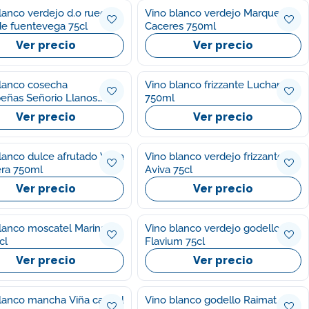
lanco verdejo d.o rueda
Vino blanco verdejo Marques
e fuentevega 75cl
Caceres 750ml
Ver precio
Ver precio
lanco cosecha
Vino blanco frizzante Luchana
eñas Señorio Llanos
750ml
Ver precio
Ver precio
lanco dulce afrutado Vega
Vino blanco verdejo frizzante
ra 750ml
Aviva 75cl
Ver precio
Ver precio
lanco moscatel Marina
Vino blanco verdejo godello
cl
Flavium 75cl
Ver precio
Ver precio
lanco mancha Viña cancel
Vino blanco godello Raimat