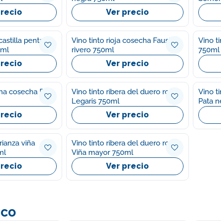
precio
Ver precio
 castilla penta
Vino tinto rioja cosecha Faustino
Vino t
0ml
rivero 750ml
750ml
precio
Ver precio
cha cosecha Don
Vino tinto ribera del duero roble
Vino t
Legaris 750ml
Pata n
precio
Ver precio
crianza viña
Vino tinto ribera del duero roble
750ml
Viña mayor 750ml
precio
Ver precio
nco