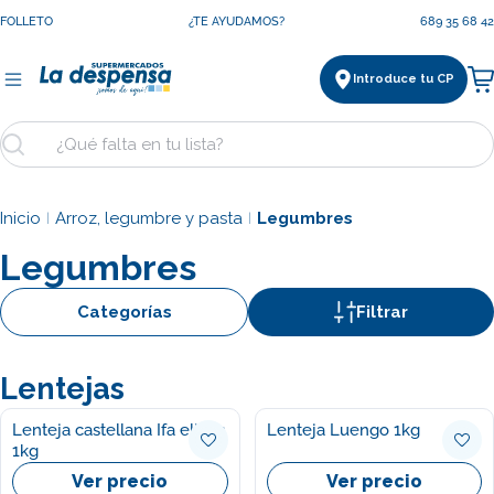
Saltar
FOLLETO
¿TE AYUDAMOS?
689 35 68 42
al
contenido
Introduce tu CP
Ca
Buscar
Inicio
Arroz, legumbre y pasta
Legumbres
|
|
Legumbres
Categorías
Filtrar
Lentejas
Lenteja castellana Ifa eliges
Lenteja Luengo 1kg
1kg
Ver precio
Ver precio