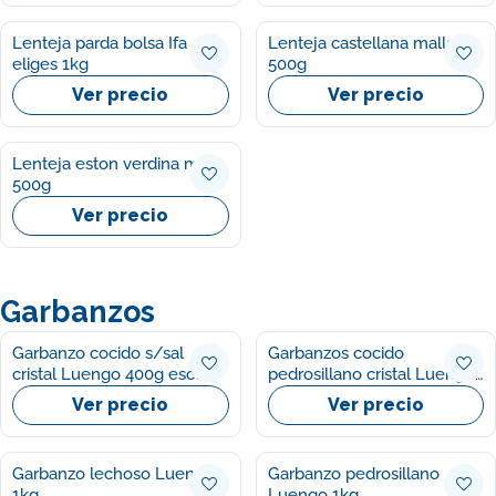
Lenteja parda bolsa Ifa
Lenteja castellana malla
eliges 1kg
500g
Ver precio
Ver precio
Lenteja eston verdina malla
500g
Ver precio
Garbanzos
Garbanzo cocido s/sal
Garbanzos cocido
cristal Luengo 400g escurr
pedrosillano cristal Luengo
400g escur
Ver precio
Ver precio
Garbanzo lechoso Luengo
Garbanzo pedrosillano
1kg
Luengo 1kg