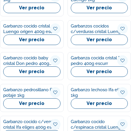
Ver precio
Ver precio
Garbanzo cocido cristal
Garbanzos cocidos
Luengo origen 400g escurr
c/verduras cristal Luengo
400g escur
Ver precio
Ver precio
Garbanzo cocido baby
Garbanza cocida cristal Don
cristal Don pedro 400g
pedro 400g escurr
escurr
Ver precio
Ver precio
Garbanzo pedrosillano El
Garbanzo lechoso Ifa eliges
potaje 1kg
1kg
Ver precio
Ver precio
Garbanzo cocido c/verdura
Garbanzo cocido
cristal Ifa eliges 400g escurr
c/espinaca cristal Luengo