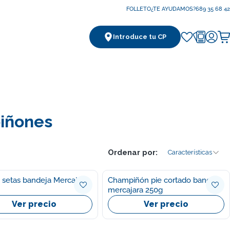
FOLLETO
¿TE AYUDAMOS?
689 35 68 42
Introduce tu CP
Ca
iñones
Ordenar por:
Características
 setas bandeja Mercajara
Champiñón pie cortado bandeja
mercajara 250g
Ver precio
Ver precio