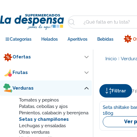
Saltar
al
contenido
Buscar
Categorías
Helados
Aperitivos
Bebidas
O
Ofertas
Inicio
Verdur
|
Frutas
Verduras
Filtrar
7 
Tomates y pepinos
Patatas, cebollas y ajos
Seta shiitake b
Pimientos, calabacín y berenjena
180g
Setas y champiñones
Ver 
Lechugas y ensaladas
Otras verduras