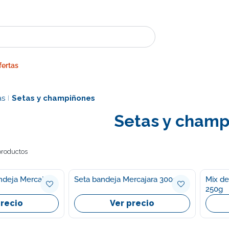
fertas
as
Setas y champiñones
|
Setas y champ
productos
andeja Mercajara
Seta bandeja Mercajara 300g
Mix de
250g
precio
Ver precio