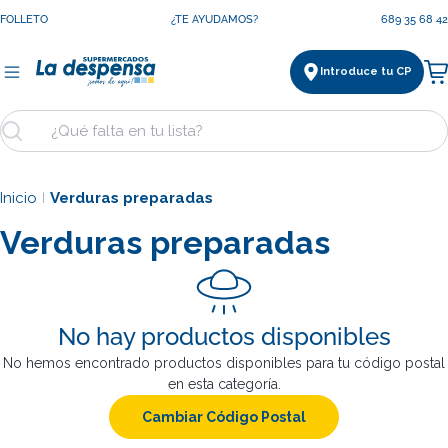
Saltar
FOLLETO
¿TE AYUDAMOS?
689 35 68 42
al
contenido
Introduce tu CP
Ca
Buscar
Inicio
Verduras preparadas
|
Verduras preparadas
No hay productos disponibles
No hemos encontrado productos disponibles para tu código postal
en esta categoría.
Cambiar Código Postal