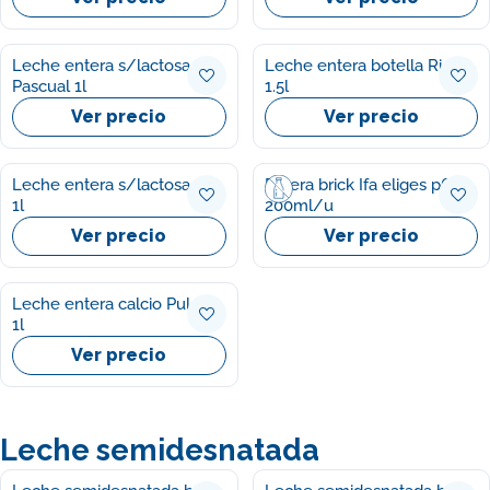
Leche entera s/lactosa
Leche entera botella Rio
Pascual 1l
1.5l
Ver precio
Ver precio
Leche entera s/lactosa Rio
Entera brick Ifa eliges p6
1l
200ml/u
Ver precio
Ver precio
Leche entera calcio Puleva
1l
Ver precio
Leche semidesnatada