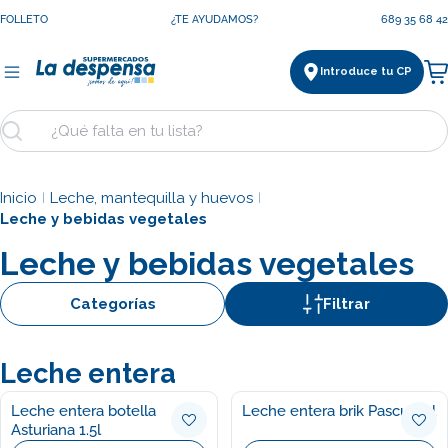
Saltar
FOLLETO
¿TE AYUDAMOS?
689 35 68 42
al
contenido
Introduce tu CP
Ca
Buscar
Inicio
Leche, mantequilla y huevos
|
|
Leche y bebidas vegetales
Leche y bebidas vegetales
Categorías
Filtrar
Leche entera
Leche entera botella
Leche entera brik Pascual 1l
Asturiana 1.5l