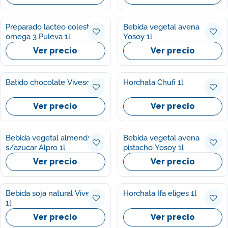
Preparado lacteo colesterol
Bebida vegetal avena
omega 3 Puleva 1l
Yosoy 1l
Ver precio
Ver precio
Batido chocolate Vivesoy 1l
Horchata Chufi 1l
Ver precio
Ver precio
Bebida vegetal almendra
Bebida vegetal avena
s/azucar Alpro 1l
pistacho Yosoy 1l
Ver precio
Ver precio
Bebida soja natural Vivesoy
Horchata Ifa eliges 1l
1l
Ver precio
Ver precio