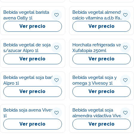
Bebida vegetal barista
Bebida vegetal almendras
avena Oatly 1l
calcio vitamina a,d,b Ifa
eliges 1l
Ver precio
Ver precio
Bebida vegetal de soja
Horchata refrigerada vaso
s/azucar Alpro 1l
Xufatopia 250ml
Ver precio
Ver precio
Bebida vegetal soja barisata
Bebida vegetal soja y
Alpro 1l
omega 3 Vivesoy 1l
Ver precio
Ver precio
Bebida soja avena Vivesoy
Bebida vegetal soja
1l
almendra vidactiva Vivesoy
1l
Ver precio
Ver precio