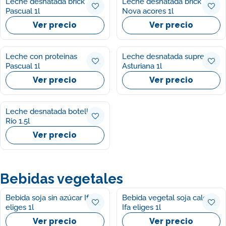
Leche desnatada brick
Leche desnatada brick
Pascual 1l
Nova acores 1l
Ver precio
Ver precio
Leche con proteinas
Leche desnatada suprema
Pascual 1l
Asturiana 1l
Ver precio
Ver precio
Leche desnatada botella
Rio 1.5l
Ver precio
Bebidas vegetales
Bebida soja sin azúcar Ifa
Bebida vegetal soja calcio
eliges 1l
Ifa eliges 1l
Ver precio
Ver precio