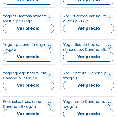
Yogur s/lactosa azucarado
Yogurt griego natural Ifa
Nestle p4 124g/u
eliges p6 125g
Ver precio
Ver precio
Yogurt platano Ifa eliges p4
Yogur liquido tropical
125g/u
danacol 0% Danone p6
100g/u
Ver precio
Ver precio
Yogur griego natural oikos
Yogur natural Danone p8
Danone p4 110g/u
120g/u
Ver precio
Ver precio
Petit suise fresa danonino
Yogur coco Danone p4
Danone p6 50g/u
120g/u
Ver precio
Ver precio