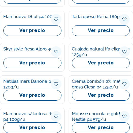
Flan huevo Dhul p4 100g/u
Tarta queso Reina 180g
Ver precio
Ver precio
Skyr style fresa Alpro 400g
Cuajada natural Ifa eliges p4
125g/u
Ver precio
Ver precio
Natillas mars Danone p4
Crema bombón 0% materia
120g/u
grasa Clesa p4 125g/u
Ver precio
Ver precio
Flan huevo s/lactosa Reina
Mousse chocolate gold
p4 100g/u
Nestle p4 57g/u
Ver precio
Ver precio