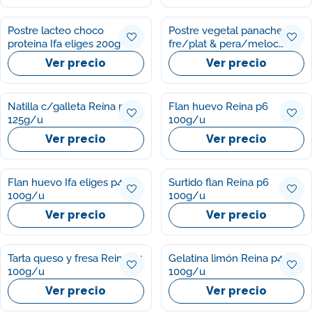
Postre lacteo choco
Postre vegetal panache
proteina Ifa eliges 200g
fre/plat & pera/meloc
Alpro p4 125g/u
Ver precio
Ver precio
Natilla c/galleta Reina p8
Flan huevo Reina p6
125g/u
100g/u
Ver precio
Ver precio
Flan huevo Ifa eliges p4
Surtido flan Reina p6
100g/u
100g/u
Ver precio
Ver precio
Tarta queso y fresa Reina p4
Gelatina limón Reina p4
100g/u
100g/u
Ver precio
Ver precio