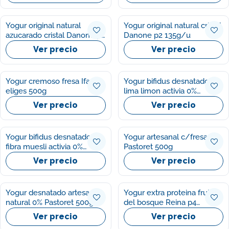
Yogur original natural
Yogur original natural cristal
azucarado cristal Danone p2
Danone p2 135g/u
135g/u
Ver precio
Ver precio
Yogur cremoso fresa Ifa
Yogur bifidus desnatado
eliges 500g
lima limon activia 0%
Danone p4 125g/u
Ver precio
Ver precio
Yogur bifidus desnatado
Yogur artesanal c/fresas
fibra muesli activia 0%
Pastoret 500g
Danone p4 120g/u
Ver precio
Ver precio
Yogur desnatado artesano
Yogur extra proteina frutos
natural 0% Pastoret 500g
del bosque Reina p4
120g/u
Ver precio
Ver precio