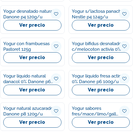
Yogur desnatado natural
Yogur s/lactosa panache
Danone p4 120g/u
Nestle p4 124g/u
Ver precio
Ver precio
Yogur con frambuesas
Yogur bifidus desnatado
Pastoret 125g
c/melocoton activia 0%
Danone p4 125g/u
Ver precio
Ver precio
Yogur liquido natural
Yogur liquido fresa actimel
danacol 0% Danone p6
0% Danone p6 100g/u
100g/u
Ver precio
Ver precio
Yogur natural azucarado
Yogur sabores
Danone p8 120g/u
fres/mace/limo/gall
Danone p8 120g/u
Ver precio
Ver precio