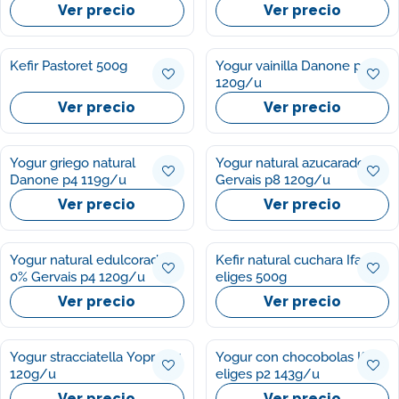
p4 120g/u
Ver precio
Ver precio
Kefir Pastoret 500g
Yogur vainilla Danone p4
120g/u
Ver precio
Ver precio
Yogur griego natural
Yogur natural azucarado
Danone p4 119g/u
Gervais p8 120g/u
Ver precio
Ver precio
Yogur natural edulcorado
Kefir natural cuchara Ifa
0% Gervais p4 120g/u
eliges 500g
Ver precio
Ver precio
Yogur stracciatella Yopro p4
Yogur con chocobolas Ifa
120g/u
eliges p2 143g/u
Ver precio
Ver precio