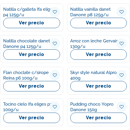
Natilla c/galleta Ifa eliges
Natilla vainilla danet
p4 125g/u
Danone p8 125g/u
Ver precio
Ver precio
Natilla chocolate danet
Arroz con leche Gervais p2
Danone p4 125g/u
130g/u
Ver precio
Ver precio
Flan choclate c/sirope
Skyr style natural Alpro
Reina p6 100g/u
400g
Ver precio
Ver precio
Tocino cielo Ifa eliges p2
Pudding choco Yopro
100g/u
Danone 150g
Ver precio
Ver precio