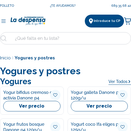
Saltar
FOLLETO
¿TE AYUDAMOS?
689 35 68 42
al
contenido
Introduce tu CP
Ca
Buscar
Inicio
Yogures y postres
|
Yogures y postres
Yogures
Ver Todos
Yogur bifidus cremoso coco
Yogur galleta Danone p4
activia Danone p4
120g/u
Ver precio
Ver precio
Yogur frutos bosque
Yogurt coco Ifa eliges p4
Danone p4 120g/u
125g/u