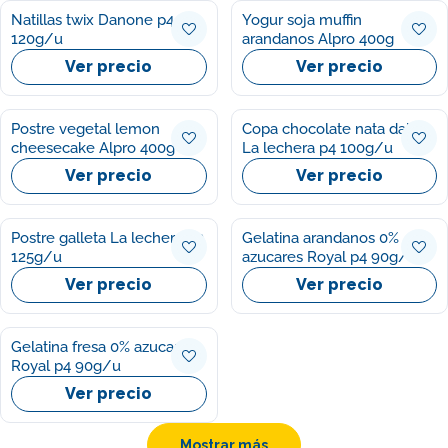
Natillas twix Danone p4
Yogur soja muffin
120g/u
arandanos Alpro 400g
Ver precio
Ver precio
Postre vegetal lemon
Copa chocolate nata dalky
cheesecake Alpro 400g
La lechera p4 100g/u
Ver precio
Ver precio
Postre galleta La lechera p2
Gelatina arandanos 0%
125g/u
azucares Royal p4 90g/u
Ver precio
Ver precio
Gelatina fresa 0% azucares
Royal p4 90g/u
Ver precio
Mostrar más