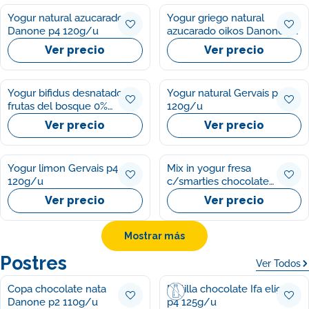
Yogur natural azucarado
Yogur griego natural
Danone p4 120g/u
azucarado oikos Danone p4
110g/u
Ver precio
Ver precio
Yogur bifidus desnatado
Yogur natural Gervais p4
frutas del bosque 0%
120g/u
Gervais p4 120g/u
Ver precio
Ver precio
Yogur limon Gervais p4
Mix in yogur fresa
120g/u
c/smarties chocolate
Nestle p2 128g/u
Ver precio
Ver precio
Mostrar más
Postres
Ver Todos
Copa chocolate nata
Natilla chocolate Ifa eliges
Danone p2 110g/u
p4 125g/u