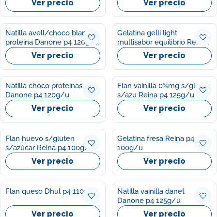
Ver precio
Ver precio
Natilla avell/choco blanco
Gelatina gelli light
proteina Danone p4 120g/u
multisabor equilibrio Reina
p6 100g/u
Ver precio
Ver precio
Natilla choco proteinas
Flan vainilla 0%mg s/gluten
Danone p4 120g/u
s/azu Reina p4 125g/u
Ver precio
Ver precio
Flan huevo s/gluten
Gelatina fresa Reina p4
s/azúcar Reina p4 100g/u
100g/u
Ver precio
Ver precio
Flan queso Dhul p4 110g/u
Natilla vainilla danet
Danone p4 125g/u
Ver precio
Ver precio