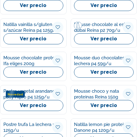
Ver precio
Ver precio
Natilla vainilla s/gluten
Mousse chocolate al estilo
s/azúcar Reina p4 125g/u
dubai Reina p2 70g/u
Ver precio
Ver precio
Mousse chocolate proteico
Mousse duo chocolates La
Ifa eliges 200g
lechera p4 59g/u
Ver precio
Ver precio
Postre vegetal arandanos
Mousse choco y nata
Novedad
pbay Alpro p4 125g/u
proteinas Reina 150g
Ver precio
Ver precio
Postre trufa La lechera p2
Natilla lemon pie proteina
125g/u
Danone p4 120g/u