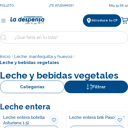
Saltar
FOLLETO
¿TE AYUDAMOS?
689 35 68 42
al
contenido
Introduce tu CP
Ca
Buscar
Inicio
Leche, mantequilla y huevos
|
|
Leche y bebidas vegetales
Leche y bebidas vegetales
Categorías
Filtrar
Leche entera
Leche entera botella
Leche entera brik Pascual 1l
Asturiana 1.5l