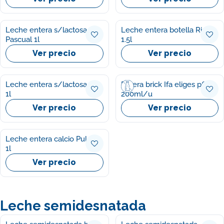
Leche entera s/lactosa
Leche entera botella Rio
Pascual 1l
1.5l
Ver precio
Ver precio
Leche entera s/lactosa Rio
Entera brick Ifa eliges p6
1l
200ml/u
Ver precio
Ver precio
Leche entera calcio Puleva
1l
Ver precio
Leche semidesnatada