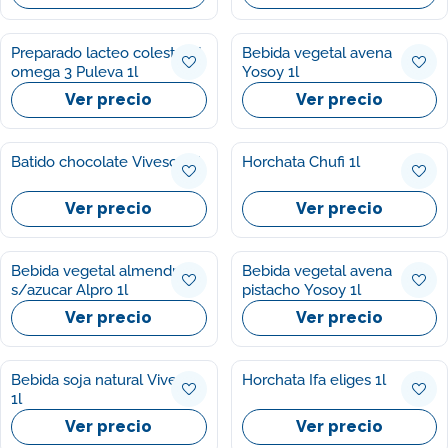
Preparado lacteo colesterol
Bebida vegetal avena
omega 3 Puleva 1l
Yosoy 1l
Ver precio
Ver precio
Batido chocolate Vivesoy 1l
Horchata Chufi 1l
Ver precio
Ver precio
Bebida vegetal almendra
Bebida vegetal avena
s/azucar Alpro 1l
pistacho Yosoy 1l
Ver precio
Ver precio
Bebida soja natural Vivesoy
Horchata Ifa eliges 1l
1l
Ver precio
Ver precio