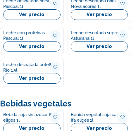
Leche desnatada brick
Leche desnatada brick
Pascual 1l
Nova acores 1l
Ver precio
Ver precio
Leche con proteinas
Leche desnatada suprema
Pascual 1l
Asturiana 1l
Ver precio
Ver precio
Leche desnatada botella
Rio 1.5l
Ver precio
Bebidas vegetales
Bebida soja sin azúcar Ifa
Bebida vegetal soja calcio
eliges 1l
Ifa eliges 1l
Ver precio
Ver precio