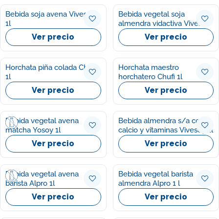
Bebida soja avena Vivesoy
Bebida vegetal soja
1l
almendra vidactiva Vivesoy
1l
Ver precio
Ver precio
Horchata piña colada Chufi
Horchata maestro
1l
horchatero Chufi 1l
Ver precio
Ver precio
Bebida vegetal avena
Bebida almendra s/a con
matcha Yosoy 1l
calcio y vitaminas Vivesoy 1l
Ver precio
Ver precio
Bebida vegetal avena
Bebida vegetal barista
barista Alpro 1l
almendra Alpro 1 l
Ver precio
Ver precio