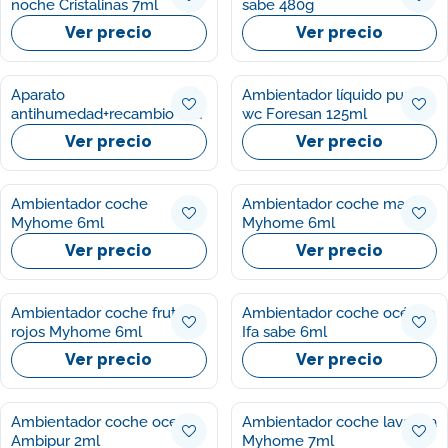
noche Cristalinas 7ml
sabe 480g
Ver precio
Ver precio
Aparato
Ambientador líquido pure
antihumedad+recambio Ifa
wc Foresan 125ml
sabe 1u
Ver precio
Ver precio
Ambientador coche
Ambientador coche mango
Myhome 6ml
Myhome 6ml
Ver precio
Ver precio
Ambientador coche frutos
Ambientador coche océano
rojos Myhome 6ml
Ifa sabe 6ml
Ver precio
Ver precio
Ambientador coche oceano
Ambientador coche lavanda
Ambipur 2ml
Myhome 7ml