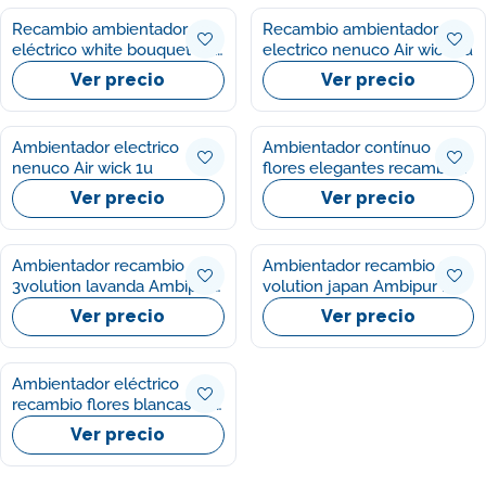
Recambio ambientador
Recambio ambientador
eléctrico white bouquet Air
electrico nenuco Air wick 1u
wick 1u
Ver precio
Ver precio
Ambientador electrico
Ambientador contínuo
nenuco Air wick 1u
flores elegantes recambio
Ambipur 21.5ml
Ver precio
Ver precio
Ambientador recambio
Ambientador recambio 3
3volution lavanda Ambipur
volution japan Ambipur 1u
1u
Ver precio
Ver precio
Ambientador eléctrico
recambio flores blancas Ifa
sabe 25ml
Ver precio