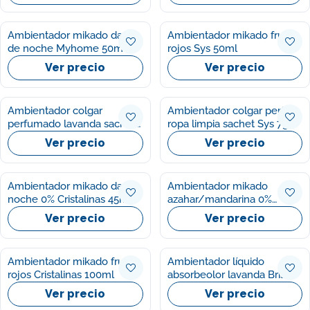
Ambientador mikado dama
Ambientador mikado frutos
de noche Myhome 50ml
rojos Sys 50ml
Ver precio
Ver precio
Ambientador colgar
Ambientador colgar perfum
perfumado lavanda sachet
ropa limpia sachet Sys 7g
Sys 7g
Ver precio
Ver precio
Ambientador mikado dama
Ambientador mikado
noche 0% Cristalinas 45ml
azahar/mandarina 0%
Cristalinas 45ml
Ver precio
Ver precio
Ambientador mikado frutos
Ambientador líquido
rojos Cristalinas 100ml
absorbeolor lavanda Brise
300ml
Ver precio
Ver precio