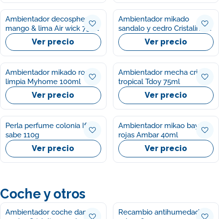
Ambientador decosphere
Ambientador mikado
mango & lima Air wick 75ml
sandalo y cedro Cristalinas
35ml
Ver precio
Ver precio
Ambientador mikado ropa
Ambientador mecha cristal
limpia Myhome 100ml
tropical Tdoy 75ml
Ver precio
Ver precio
Perla perfume colonia Ifa
Ambientador mikao bayas
sabe 110g
rojas Ambar 40ml
Ver precio
Ver precio
Coche y otros
Ambientador coche dama
Recambio antihumedad Ifa