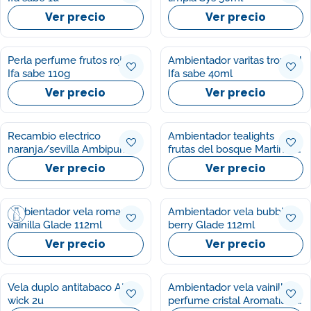
Ver precio
Ver precio
Perla perfume frutos rojos
Ambientador varitas tropical
Ifa sabe 110g
Ifa sabe 40ml
Ver precio
Ver precio
Recambio electrico
Ambientador tealights
naranja/sevilla Ambipur
frutas del bosque Martinez
7.5ml
morales 18u
Ver precio
Ver precio
Ambientador vela romantic
Ambientador vela bubbly
vainilla Glade 112ml
berry Glade 112ml
Ver precio
Ver precio
Vela duplo antitabaco Air
Ambientador vela vainilla
wick 2u
perfume cristal Aromatium