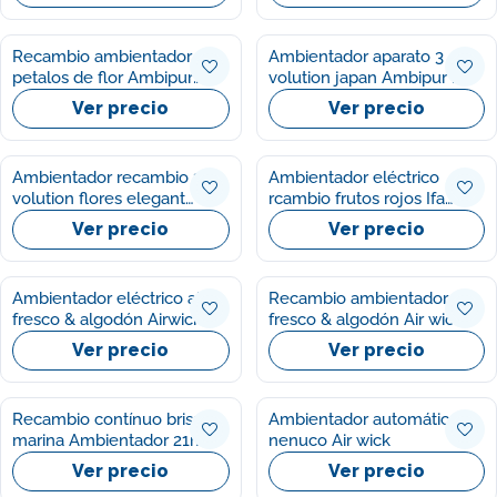
Recambio ambientador
Ambientador aparato 3
petalos de flor Ambipur
volution japan Ambipur 1u
21ml
Ver precio
Ver precio
Ambientador recambio 3
Ambientador eléctrico
volution flores elegant
rcambio frutos rojos Ifa
Ambipur 1u
sabe 25ml
Ver precio
Ver precio
Ambientador eléctrico aire
Recambio ambientador aire
fresco & algodón Airwick
fresco & algodón Air wick
19ml
228ml
Ver precio
Ver precio
Recambio contínuo brisa
Ambientador automático
marina Ambientador 21ml
nenuco Air wick
Ver precio
Ver precio