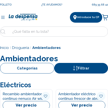
Saltar
FOLLETO
¿TE AYUDAMOS?
689 35 68 42
al
contenido
Introduce tu CP
Ca
Buscar
Inicio
Droguería
Ambientadores
|
|
Ambientadores
Categorías
Filtrar
Eléctricos
Recambio ambientador
Ambientador eléctrico
continuo nenuco Air wick
contínuo frescor de abril
228ml
Ambipur 3 vol 20ml
Ver precio
Ver precio