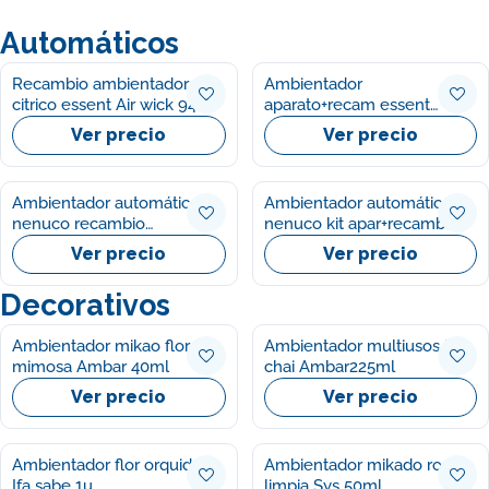
Automáticos
Recambio ambientador
Ambientador
citrico essent Air wick 94ml
aparato+recam essent
citrico Air wick 1u
Ver precio
Ver precio
Ambientador automático
Ambientador automático
nenuco recambio
nenuco kit apar+recamb
freshmatic Air wik 250ml
freshmatic Air wik 250ml
Ver precio
Ver precio
Decorativos
Ambientador mikao flor de
Ambientador multiusos te
mimosa Ambar 40ml
chai Ambar225ml
Ver precio
Ver precio
Ambientador flor orquidea
Ambientador mikado ropa
Ifa sabe 1u
limpia Sys 50ml