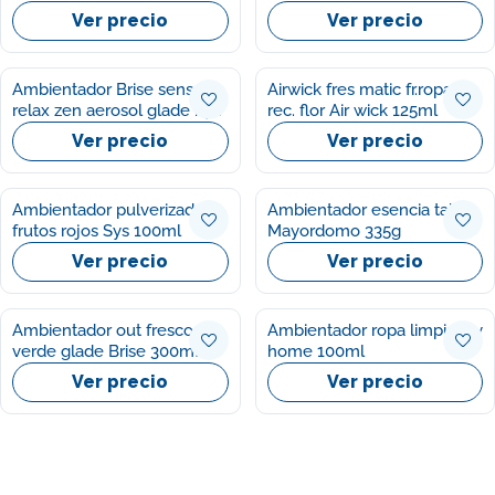
Ver precio
Ver precio
Ambientador Brise sense
Airwick fres matic fr.ropa
relax zen aerosol glade by
rec. flor Air wick 125ml
Brise 1u
Ver precio
Ver precio
Ambientador pulverizador
Ambientador esencia tahití
frutos rojos Sys 100ml
Mayordomo 335g
Ver precio
Ver precio
Ambientador out frescor
Ambientador ropa limpia My
verde glade Brise 300ml
home 100ml
Ver precio
Ver precio