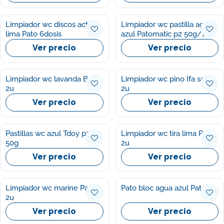
Limpiador wc discos activos
Limpiador wc pastilla agua
lima Pato 6dosis
azul Patomatic p2 50g/u
Ver precio
Ver precio
Limpiador wc lavanda Bref
Limpiador wc pino Ifa sabe
2u
2u
Ver precio
Ver precio
Pastillas wc azul Tdoy p2
Limpiador wc tira lima Pato
50g
2u
Ver precio
Ver precio
Limpiador wc marine Pato
Pato bloc agua azul Pato 1u
2u
Ver precio
Ver precio