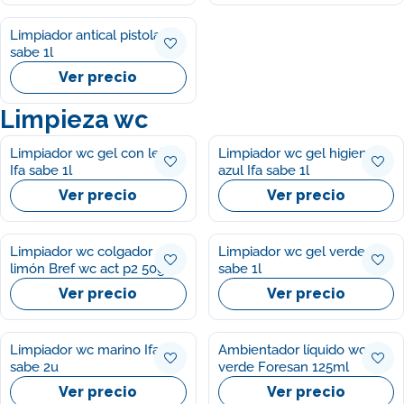
Limpiador antical pistola Ifa
sabe 1l
Ver precio
Limpieza wc
Limpiador wc gel con lejía
Limpiador wc gel higiene
Ifa sabe 1l
azul Ifa sabe 1l
Ver precio
Ver precio
Limpiador wc colgador
Limpiador wc gel verde Ifa
limón Bref wc act p2 50g
sabe 1l
Ver precio
Ver precio
Limpiador wc marino Ifa
Ambientador líquido wc
sabe 2u
verde Foresan 125ml
Ver precio
Ver precio