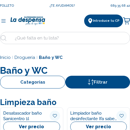
Saltar
FOLLETO
¿TE AYUDAMOS?
689 35 68 42
al
contenido
Introduce tu CP
Ca
Buscar
Inicio
Droguería
Baño y WC
|
|
Baño y WC
Categorías
Filtrar
Limpieza baño
Desatascador baño
Limpiador baño
Sanicentro 1l
desinfectante Ifa sabe
970ml
Ver precio
Ver precio