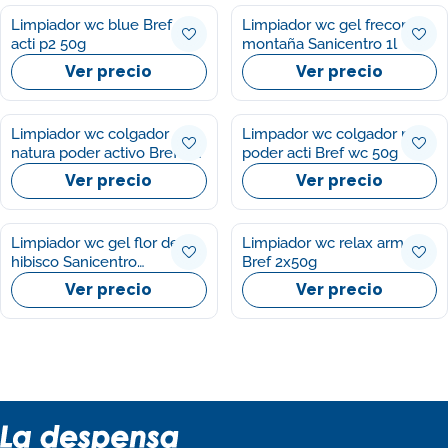
Limpiador wc blue Bref wc
Limpiador wc gel frecor
acti p2 50g
montaña Sanicentro 1l
Ver precio
Ver precio
Limpiador wc colgador
Limpador wc colgador natu
natura poder activo Bref wc
poder acti Bref wc 50g
p2 50g/u
Ver precio
Ver precio
Limpiador wc gel flor de
Limpiador wc relax armonia
hibisco Sanicentro
Bref 2x50g
750+250ml
Ver precio
Ver precio