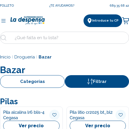
Saltar
FOLLETO
¿TE AYUDAMOS?
689 35 68 42
al
contenido
Introduce tu CP
Ca
Buscar
Inicio
Droguería
Bazar
|
|
Bazar
Categorías
Filtrar
Pilas
Pila alcalina lr6 blis-4
Pila litio cr2025 bt_bl2
Cegasa
Cegasa
Ver precio
Ver precio