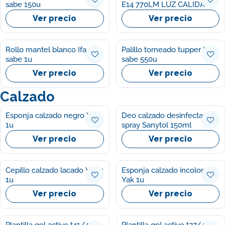
sabe 150u
E14 770LM LUZ CALIDA
CEGASA 1U
Ver precio
Ver precio
Rollo mantel blanco Ifa
Palillo torneado tupper Ifa
sabe 1u
sabe 550u
Ver precio
Ver precio
Calzado
Esponja calzado negro Yak
Deo calzado desinfectante
1u
spray Sanytol 150ml
Ver precio
Ver precio
Cepillo calzado lacado Vigar
Esponja calzado incoloro
1u
Yak 1u
Ver precio
Ver precio