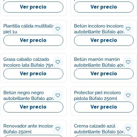
Ver precio
Ver precio
Plantilla cálida multitalla La
Betún incoloro incoloro
piel 1u
autobrillante Búfalo 40ml
Ver precio
Ver precio
Grasa caballo calzado
Betún marrón marrón
incoloro lata Búfalo 75ml
autobrillante Búfalo 40ml
Ver precio
Ver precio
Betún negro negro
Protector piel incoloro
autobrillante Búfalo 40ml
pistola Búfalo 250ml
Ver precio
Ver precio
Renovador ante incoloro
Crema calzad0 azúl
Búfalo 250ml
autobrillante Búfalo 50ml