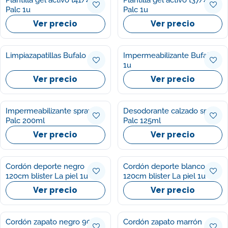
Plantilla gel activo t41/46
Plantilla gel activo t37/41
Palc 1u
Palc 1u
Ver precio
Ver precio
Limpiazapatillas Bufalo
Impermeabilizante Bufalo
1u
Ver precio
Ver precio
Impermeabilizante spray
Desodorante calzado spray
Palc 200ml
Palc 125ml
Ver precio
Ver precio
Cordón deporte negro
Cordón deporte blanco
120cm blister La piel 1u
120cm blister La piel 1u
Ver precio
Ver precio
Cordón zapato negro 90cm
Cordón zapato marrón