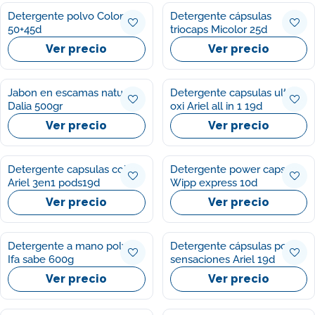
Detergente polvo Colon
Detergente cápsulas
50+45d
triocaps Micolor 25d
Ver precio
Ver precio
Jabon en escamas natural
Detergente capsulas ultra
Dalia 500gr
oxi Ariel all in 1 19d
Ver precio
Ver precio
Detergente capsulas color
Detergente power caps
Ariel 3en1 pods19d
Wipp express 10d
Ver precio
Ver precio
Detergente a mano polvo
Detergente cápsulas pods
Ifa sabe 600g
sensaciones Ariel 19d
Ver precio
Ver precio