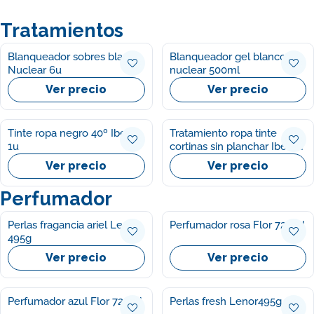
Tratamientos
Blanqueador sobres blanco
Blanqueador gel blanco
Nuclear 6u
nuclear 500ml
Ver precio
Ver precio
Tinte ropa negro 40º Iberia
Tratamiento ropa tinte
1u
cortinas sin planchar Iberia
150ml
Ver precio
Ver precio
Perfumador
Perlas fragancia ariel Lenor
Perfumador rosa Flor 720ml
495g
Ver precio
Ver precio
Perfumador azul Flor 720ml
Perlas fresh Lenor495g