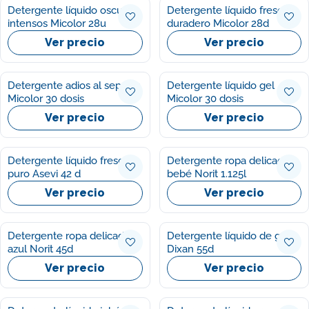
Detergente líquido oscuros
Detergente líquido frescor
intensos Micolor 28u
duradero Micolor 28d
Ver precio
Ver precio
Detergente adios al separar
Detergente líquido gel
Micolor 30 dosis
Micolor 30 dosis
Ver precio
Ver precio
Detergente líquido frescor
Detergente ropa delicadas
puro Asevi 42 d
bebé Norit 1.125l
Ver precio
Ver precio
Detergente ropa delicadas
Detergente líquido de gel
azul Norit 45d
Dixan 55d
Ver precio
Ver precio