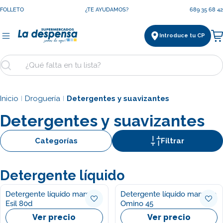
Saltar
FOLLETO
¿TE AYUDAMOS?
689 35 68 42
al
contenido
Introduce tu CP
Ca
Buscar
Inicio
Droguería
Detergentes y suavizantes
|
|
Detergentes y suavizantes
Categorías
Filtrar
Detergente líquido
Detergente líquido marsella
Detergente líquido marsella
Esil 80d
Omino 45
Ver precio
Ver precio