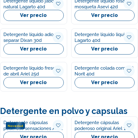
Detergente líquido jabón
Detergente líquido rosa
natural Lagarto 40d
mosqueta Asevi 42d
Ver precio
Ver precio
Detergente líquido adios al
Detergente líquido liquidos
separar Dixan 30d
Lagarto 40d
Ver precio
Ver precio
Detergente líquido frescor
Detergente colada complet
de abril Ariel 25d
Norit 40d
Ver precio
Ver precio
Detergente en polvo y capsulas
Detergente cápsulas
Detergente cápsulas
Novedad
poderoso sensaciones Ariel
poderoso original Ariel 14d
14d
Ver precio
Ver precio