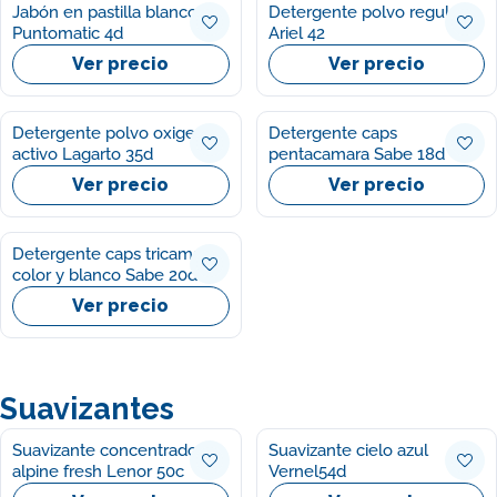
Jabón en pastilla blanco
Detergente polvo regular
Puntomatic 4d
Ariel 42
Ver precio
Ver precio
Detergente polvo oxigeno
Detergente caps
activo Lagarto 35d
pentacamara Sabe 18d
Ver precio
Ver precio
Detergente caps tricamara
color y blanco Sabe 20d
Ver precio
Suavizantes
Suavizante concentrado
Suavizante cielo azul
alpine fresh Lenor 50c
Vernel54d