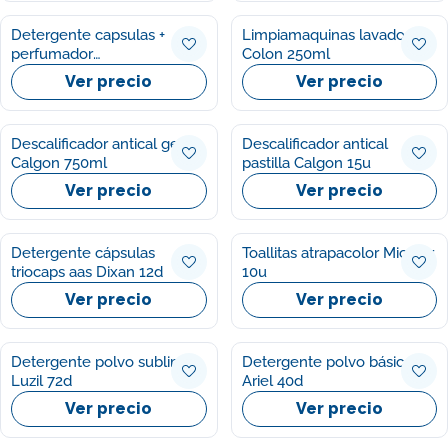
Detergente capsulas +
Limpiamaquinas lavadora
perfumador
Colon 250ml
Wipp33d+vernel 30d
Ver precio
Ver precio
Descalificador antical gel
Descalificador antical
Calgon 750ml
pastilla Calgon 15u
Ver precio
Ver precio
Detergente cápsulas
Toallitas atrapacolor Micolor
triocaps aas Dixan 12d
10u
Ver precio
Ver precio
Detergente polvo sublime
Detergente polvo básico
Luzil 72d
Ariel 40d
Ver precio
Ver precio