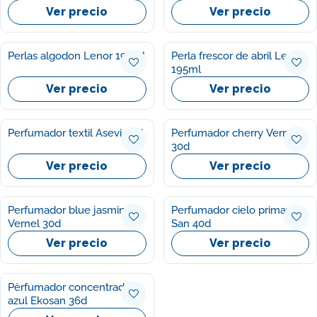
Ver precio
Ver precio
Perlas algodon Lenor 195ml
Perla frescor de abril Lenor
195ml
Ver precio
Ver precio
Perfumador textil Asevi 36d
Perfumador cherry Vernel
30d
Ver precio
Ver precio
Perfumador blue jasmine
Perfumador cielo primavera
Vernel 30d
San 40d
Ver precio
Ver precio
Pèrfumador concentrado
azul Ekosan 36d