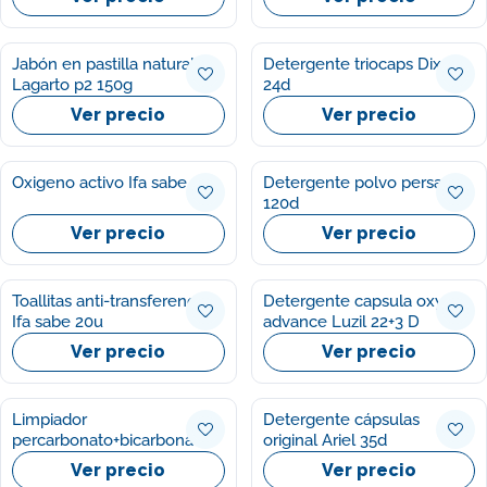
Jabón en pastilla natural
Detergente triocaps Dixan
Lagarto p2 150g
24d
Ver precio
Ver precio
Oxigeno activo Ifa sabe 1kg
Detergente polvo persan
120d
Ver precio
Ver precio
Toallitas anti-transferencia
Detergente capsula oxy
Ifa sabe 20u
advance Luzil 22+3 D
Ver precio
Ver precio
Limpiador
Detergente cápsulas
percarbonato+bicarbonato
original Ariel 35d
Mpl 750g
Ver precio
Ver precio