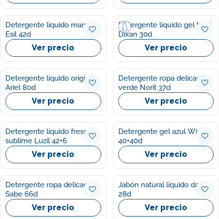
Detergente líquido marsella
Detergente líquido gel total
Esil 42d
Dixan 30d
Ver precio
Ver precio
Detergente líquido original
Detergente ropa delicadas
Ariel 80d
verde Norit 37d
Ver precio
Ver precio
Detergente líquido frescor
Detergente gel azul Wipp
sublime Luzil 42+6
40+40d
Ver precio
Ver precio
Detergente ropa delicada
Jabón natural líquido dalia
Sabe 66d
28d
Ver precio
Ver precio