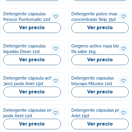
Detergente cápsulas
Detergente polvo mas
frescor Puntomatic 12d
concentrado Skip 35d
Ver precio
Ver precio
Detergente capsulas
Oxigeno activo ropa blanca
liquidas Dixan 12d
Ifa sabe 1kg
Ver precio
Ver precio
Detergente cápsula active
Detergente capsulas
3en1 pods Ariel 19d
triocaps Micolor 10d
Ver precio
Ver precio
Detergente cápsulas oxi
Detergente cápsulas pods
pods Airel 12d
Ariel 19d
Ver precio
Ver precio