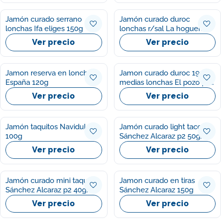
Jamón curado serrano
Jamón curado duroc
lonchas Ifa eliges 150g
lonchas r/sal La hoguera
100g
Ver precio
Ver precio
Jamon reserva en lonchas
Jamon curado duroc 1954
España 120g
medias lonchas El pozo p2
75g/u
Ver precio
Ver precio
Jamón taquitos Navidul
Jamón curado light tacos
100g
Sánchez Alcaraz p2 50g/u
Ver precio
Ver precio
Jamón curado mini taquitos
Jamon curado en tiras
Sánchez Alcaraz p2 40g/u
Sánchez Alcaraz 150g
Ver precio
Ver precio