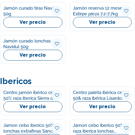
Jamón curado tiras Navidul
Jamón reserva 12 meses
50g
Estirpe pieza 7.2-7.7kg
Ver precio
Ver precio
Jamón curado lonchas
Navidul 50g
Ver precio
Ibericos
Centro jamón ibérico cebo
Centro paleta ibérica cebo
50% raza iberica Sierra de
50& raza ibérica Lisardo
codex
castro
Ver precio
Ver precio
Jamon cebo iberico 50%
Jamon cebo iberico 50%
lonchas extrafinas Sánchez
raza iberica lonchas