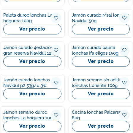
Paleta duroc lonchas La
Jamón curado r/sal lonchas
hoguera 100g
Navidul 50g
Ver precio
Ver precio
Jamón curado 4estaciones
Jamón curado paleta
gran reserva Navidul 124g
lonchas Ifa eliges 150g
Ver precio
Ver precio
Jamón curado lonchas
Jamon serrano sin aditivos
Navidul p2 53g/u 3€
lonchas Loriente 100g
Ver precio
Ver precio
Jamon serrano duroc
Cecina lonchas Palcarsa
lonchas La hoguera 100g
80g
Ver precio
Ver precio