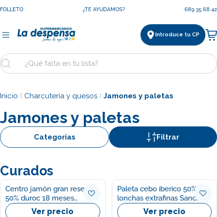
Saltar
FOLLETO
¿TE AYUDAMOS?
689 35 68 42
al
contenido
Introduce tu CP
Ca
Buscar
Inicio
Charcutería y quesos
Jamones y paletas
|
|
Jamones y paletas
Categorías
Filtrar
Curados
Centro jamón gran reserva
Paleta cebo iberico 50%
50% duroc 18 meses
lonchas extrafinas Sanchez
Carmelo Gonzalez
alcaraz 90g
Ver precio
Ver precio