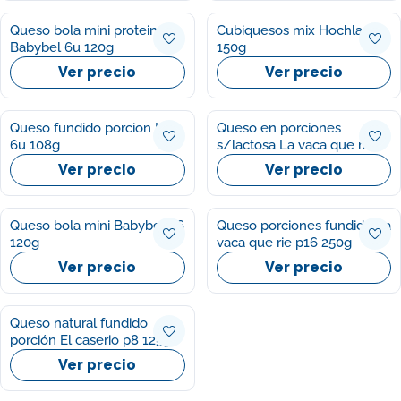
Queso bola mini proteina
Cubiquesos mix Hochland
Babybel 6u 120g
150g
Ver precio
Ver precio
Queso fundido porcion Kiri
Queso en porciones
6u 108g
s/lactosa La vaca que rie
p8 120g
Ver precio
Ver precio
Queso bola mini Babybel p6
Queso porciones fundido La
120g
vaca que rie p16 250g
Ver precio
Ver precio
Queso natural fundido
porción El caserio p8 125g
Ver precio