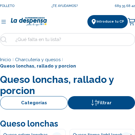
Saltar
FOLLETO
¿TE AYUDAMOS?
689 35 68 42
al
contenido
Introduce tu CP
Ca
Buscar
Inicio
Charcutería y quesos
|
|
Queso lonchas, rallado y porcion
Queso lonchas, rallado y
porcion
Categorías
Filtrar
Queso lonchas