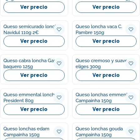
Ver precio
Ver precio
Queso semicurado loncha
Queso loncha vaca C.
Navidul 110g 2€
Pambre 150g
Ver precio
Ver precio
Queso cabra loncha García
Queso cremoso y suave Ifa
baquero 125g
eliges 300g
Ver precio
Ver precio
Queso emmental lonchas
Queso lonchas emmental
President 80g
Campainha 150g
Ver precio
Ver precio
Queso lonchas edam
Queso lonchas gouda
Campainha 150g
Campainha 150g