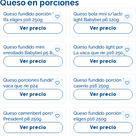
Queso en porciones
Queso fundido porción light
Queso bola mni s/lactosa
Ifa eliges p16 250g
light Babybel p6 120g
Ver precio
Ver precio
Queso fundido mini
Queso fundido light porción
enrollado Babybel p5 85g
La vaca que rie p16 250g
Ver precio
Ver precio
Queso porciones fundido La
Queso fundido porción El
vaca que rie p24
caserio p16 250g
Ver precio
Ver precio
Queso camenbert porción
Queso fundido porción Ifa
Président p8 250g
eliges p16 250g
Ver precio
Ver precio