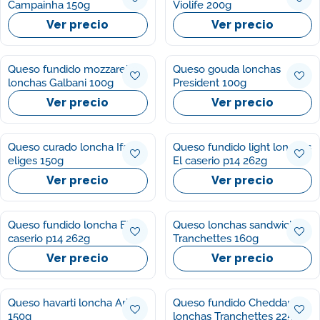
Campainha 150g
Violife 200g
Ver precio
Ver precio
Queso fundido mozzarella
Queso gouda lonchas
lonchas Galbani 100g
President 100g
Ver precio
Ver precio
Queso curado loncha Ifa
Queso fundido light lonchas
eliges 150g
El caserio p14 262g
Ver precio
Ver precio
Queso fundido loncha El
Queso lonchas sandwich
caserio p14 262g
Tranchettes 160g
Ver precio
Ver precio
Queso havarti loncha Arla
Queso fundido Cheddar 12
150g
lonchas Tranchettes 225g