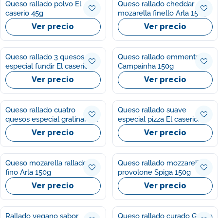
Queso rallado polvo El
Queso rallado cheddar
caserio 45g
mozarella finello Arla 150g
Ver precio
Ver precio
Queso rallado 3 quesos
Queso rallado emmental
especial fundir El caserio
Campainha 150g
120g
Ver precio
Ver precio
Queso rallado cuatro
Queso rallado suave
quesos especial gratinar El
especial pizza El caserio
caserio 120g
120g
Ver precio
Ver precio
Queso mozarella rallado
Queso rallado mozzarella y
fino Arla 150g
provolone Spiga 150g
Ver precio
Ver precio
Rallado vegano sabor
Queso rallado curado García