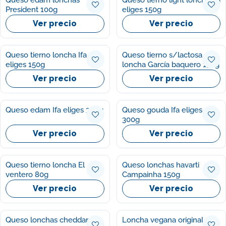
Queso edam lonchas
Queso tierno light loncha Ifa
President 100g
eliges 150g
Ver precio
Ver precio
Queso tierno loncha Ifa
Queso tierno s/lactosa
eliges 150g
loncha García baquero 150g
Ver precio
Ver precio
Queso edam Ifa eliges 300g
Queso gouda Ifa eliges
300g
Ver precio
Ver precio
Queso tierno loncha El
Queso lonchas havarti
ventero 80g
Campainha 150g
Ver precio
Ver precio
Queso lonchas cheddar
Loncha vegana original