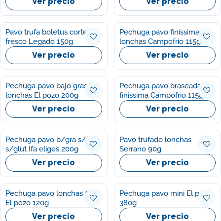
Ver precio
Ver precio
Pavo trufa boletus corte
Pechuga pavo finissimas
fresco Legado 150g
lonchas Campofrio 115g
Ver precio
Ver precio
Pechuga pavo bajo grasa
Pechuga pavo braseada
lonchas El pozo 200g
finissima Campofrio 115gr
Ver precio
Ver precio
Pechuga pavo b/gra s/lact
Pavo trufado lonchas
s/glut Ifa eliges 200g
Serrano 90g
Ver precio
Ver precio
Pechuga pavo lonchas 1954
Pechuga pavo mini El pozo
El pozo 120g
380g
Ver precio
Ver precio