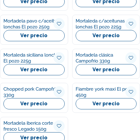
Ver precio
Ver precio
Mortadela pavo c/aceituna
Mortaleda c/aceitunas
lonchas El pozo 250g
lonchas El pozo 225g
Ver precio
Ver precio
Mortaleda siciliana lonchas
Mortadela clásica
El pozo 225g
Campofrio 330g
Ver precio
Ver precio
Chopped pork Campofrio
Fiambre york maxi El pozo
330g
450g
Ver precio
Ver precio
Mortadela iberica corte
fresco Legado 150g
Ver precio