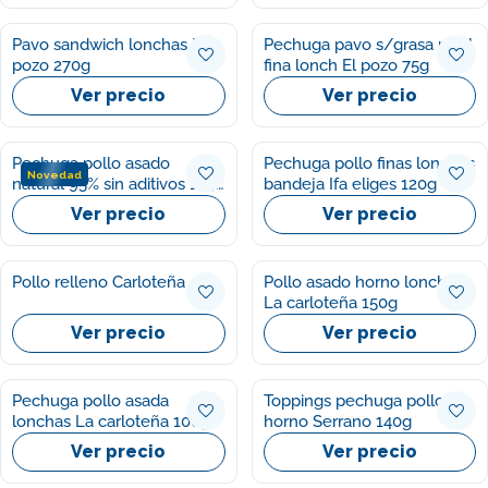
Pavo sandwich lonchas El
Pechuga pavo s/grasa r/sal
pozo 270g
fina lonch El pozo 75g
Ver precio
Ver precio
Pechuga pollo asado
Pechuga pollo finas lonchas
Novedad
natural 95% sin aditivos 1954
bandeja Ifa eliges 120g
El pozo 120g
Ver precio
Ver precio
Pollo relleno Carloteña
Pollo asado horno lonchas
La carloteña 150g
Ver precio
Ver precio
Pechuga pollo asada
Toppings pechuga pollo al
lonchas La carloteña 100g
horno Serrano 140g
Ver precio
Ver precio