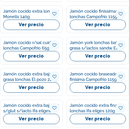
Jamón cocido extra lonchas
Jamón cocido finissimas
Monells 140g
lonchas Campofrio 115g
Ver precio
Ver precio
Jamón cocido r/sal cuidate
Jamón york lonchas bajo
lonchas Campofrio 65g
grasa s/lactos sandw El
pozo 250g
Ver precio
Ver precio
Jamón cocido extra bajo
Jamon cocido braseada
grasa lonchas El pozo 225g
finisima Campofrio 115g
Ver precio
Ver precio
Jamón cocido extra baj gras
Jamón cocido extra finas
s/glut s/lacto Ifa eliges
lonchas Ifa eliges 120g
200g
Ver precio
Ver precio