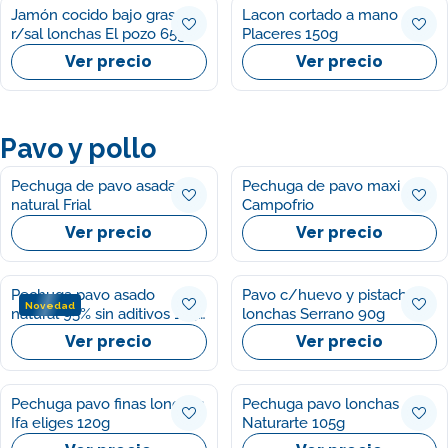
Jamón cocido bajo grasa
Lacon cortado a mano
r/sal lonchas El pozo 65g
Placeres 150g
Ver precio
Ver precio
Pavo y pollo
Pechuga de pavo asada
Pechuga de pavo maxi
natural Frial
Campofrio
Ver precio
Ver precio
Pechuga pavo asado
Pavo c/huevo y pistacho
Novedad
natural 95% sin aditivos 1954
lonchas Serrano 90g
El pozo 120g
Ver precio
Ver precio
Pechuga pavo finas lonchas
Pechuga pavo lonchas
Ifa eliges 120g
Naturarte 105g