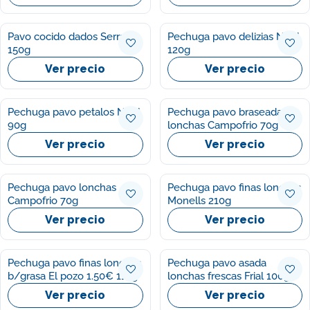
Pavo cocido dados Serrano
Pechuga pavo delizias Noel
150g
120g
Ver precio
Ver precio
Pechuga pavo petalos Noel
Pechuga pavo braseada
90g
lonchas Campofrio 70g
Ver precio
Ver precio
Pechuga pavo lonchas
Pechuga pavo finas lonchas
Campofrio 70g
Monells 210g
Ver precio
Ver precio
Pechuga pavo finas lonchas
Pechuga pavo asada
b/grasa El pozo 1.50€ 115g
lonchas frescas Frial 100g
Ver precio
Ver precio