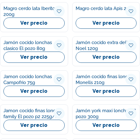
Magro cerdo lata Iberitos
Magro cerdo lata Apis 200g
200g
Ver precio
Ver precio
Jamón cocido lonchas
Jamón cocido extra delizias
clasico El pozo 80g
Noel 120g
Ver precio
Ver precio
Jamon cocido lonchas
Jamón cocido finas lonchas
Campofrio 75g
Monells 210g
Ver precio
Ver precio
Jamon cocido finas lonchas
Jamón york maxi lonchas El
family El pozo p2 225g/u
pozo 300g
Ver precio
Ver precio