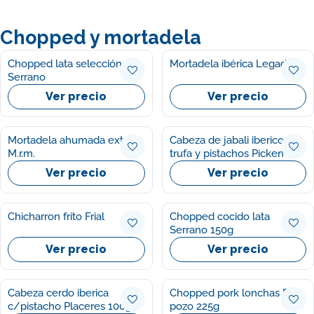
Chopped y mortadela
Chopped lata selección
Mortadela ibérica Legado
Serrano
Ver precio
Ver precio
Mortadela ahumada extra
Cabeza de jabali iberico c/
M.r.m.
trufa y pistachos Picken
Ver precio
Ver precio
Chicharron frito Frial
Chopped cocido lata
Serrano 150g
Ver precio
Ver precio
Cabeza cerdo iberica
Chopped pork lonchas El
c/pistacho Placeres 100g
pozo 225g