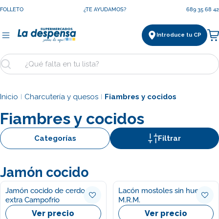
Saltar
FOLLETO
¿TE AYUDAMOS?
689 35 68 42
al
contenido
Introduce tu CP
Ca
Buscar
Inicio
Charcutería y quesos
Fiambres y cocidos
|
|
Fiambres y cocidos
Categorías
Filtrar
Jamón cocido
Jamón cocido de cerdo
Lacón mostoles sin hueso
extra Campofrio
M.R.M.
Ver precio
Ver precio