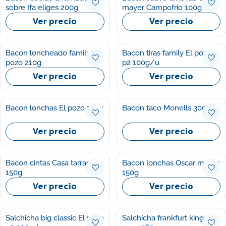
sobre Ifa eliges 200g
mayer Campofrio 100g
Ver precio
Ver precio
Bacon loncheado family El
Bacon tiras family El pozo
pozo 210g
p2 100g/u
Ver precio
Ver precio
Bacon lonchas El pozo 150g
Bacon taco Monells 300g
Ver precio
Ver precio
Bacon cintas Casa tarradella
Bacon lonchas Oscar mayer
150g
150g
Ver precio
Ver precio
Salchicha big classic El pozo
Salchicha frankfurt king El