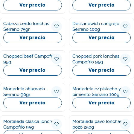
Ver precio
Ver precio
Cabeza cerdo lonchas
Delisandwich cangrejo
Serrano 75gr
Serrano 100g
Ver precio
Ver precio
Chopped beef Campofrio
Chopped pork lonchas
95g
Campofrio 95g
Ver precio
Ver precio
Mortadela ahumada
Mortadela c/pistacho y
Serrano 90gr
pimiento Serrano 100g
Ver precio
Ver precio
Mortaleda clásica lonchas
Mortaleda pavo lonchas El
Campofrio 95g
pozo 250g