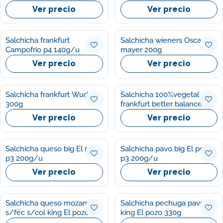
Ver precio
Ver precio
Salchicha frankfurt
Salchicha wieners Oscar
Campofrio p4 140g/u
mayer 200g
Ver precio
Ver precio
Salchicha frankfurt Wudy
Salchicha 100%vegetal
300g
frankfurt better balance
Campofrio 200g
Ver precio
Ver precio
Salchicha queso big El pozo
Salchicha pavo big El pozo
p3 200g/u
p3 200g/u
Ver precio
Ver precio
Salchicha queso mozarela
Salchicha pechuga pavo
s/féc s/col king El pozo
king El pozo 330g
330g