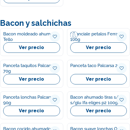
Bacon y salchichas
Bacon moldeado ahumado
Guanciale petalos Ferrarini
Tello
100g
Ver precio
Ver precio
Panceta taquitos Palcarsa
Panceta taco Palcarsa 200g
70g
Ver precio
Ver precio
Panceta lonchas Palcarsa
Bacon ahumado tiras s/lac
90g
s/glu Ifa eliges p2 100g/u
Ver precio
Ver precio
Bacon cocido ahumado
Bacon suave lonchas Oscar