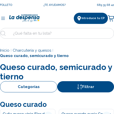
Saltar
FOLLETO
¿TE AYUDAMOS?
689 35 68 42
al
contenido
Introduce tu CP
Ca
Buscar
Inicio
Charcutería y quesos
|
|
Queso curado, semicurado y tierno
Queso curado, semicurado y
tierno
Categorías
Filtrar
Queso curado