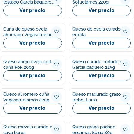
tostado Garcia baquero
Sotuelamos 220g
200g
Ver precio
Ver precio
Cuña de queso oveja
Queso de oveja curado La
ahumado Vegasotuelamos
ermita
200g
Ver precio
Ver precio
Queso añejo oveja cortado
Queso curado cortado cuña
cuña Pok 200g
García baquero 225g
Ver precio
Ver precio
Queso al romero cuña
Queso madurado graso
Vegasotuelamos 220g
trebol Larsa
Ver precio
Ver precio
Queso mezcla curado en
Queso grana padano
cava barus
escamas Spiga 80g