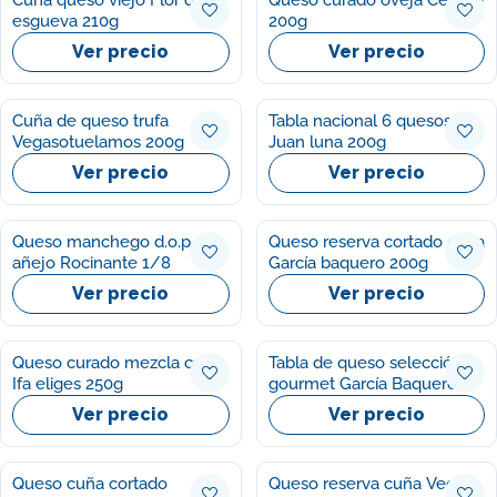
Cuña queso viejo Flor de
Queso curado oveja Cerrato
esgueva 210g
200g
Ver precio
Ver precio
Cuña de queso trufa
Tabla nacional 6 quesos
Vegasotuelamos 200g
Juan luna 200g
Ver precio
Ver precio
Queso manchego d.o.p.
Queso reserva cortado cuña
añejo Rocinante 1/8
García baquero 200g
Ver precio
Ver precio
Queso curado mezcla cuña
Tabla de queso selección
Ifa eliges 250g
gourmet García Baquero
150g
Ver precio
Ver precio
Queso cuña cortado
Queso reserva cuña Vega