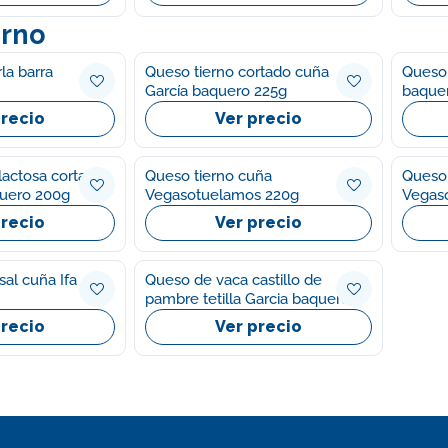
erno
Queso havarti Arla barra
Queso tierno cortado cuña
Queso 
García baquero 225g
baque
precio
Ver precio
lactosa cortado
Queso tierno cuña
Queso 
quero 200g
Vegasotuelamos 220g
Vegas
precio
Ver precio
al cuña Ifa
Queso de vaca castillo de
pambre tetilla Garcia baquero
600g
precio
Ver precio