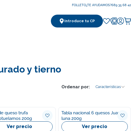
FOLLETO
¿TE AYUDAMOS?
689 35 68 42
Introduce tu CP
Ca
rado y tierno
Ordenar por:
Características
e queso trufa
Tabla nacional 6 quesos Juan
otuelamos 200g
luna 200g
Ver precio
Ver precio