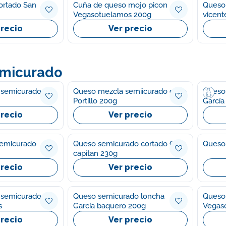
ortado San
Cuña de queso mojo picon
Queso 
Vegasotuelamos 200g
vicent
precio
Ver precio
micurado
 semicurado La
Queso mezcla semiicurado cuña
Queso
Portillo 200g
García
precio
Ver precio
emicurado
Queso semicurado cortado Gran
Queso
capitan 230g
precio
Ver precio
 semicurado
Queso semicurado loncha
Queso
s
García baquero 200g
Vegas
precio
Ver precio