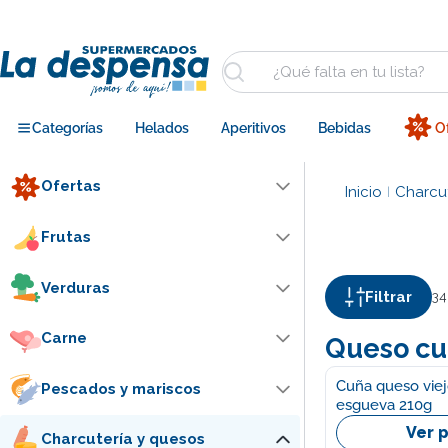
Saltar
al
contenido
Buscar
Categorías
Helados
Aperitivos
Bebidas
O
Ofertas
Inicio
Charcut
|
Frutas
Verduras
Filtrar
34
Carne
Queso cu
Cuña queso viej
Pescados y mariscos
esgueva 210g
Ver 
Charcutería y quesos