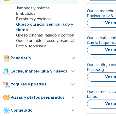
Jamones y paletas
Queso manchego
Embutidos
Rocinante 1/8
Fiambres y cocidos
Ver 
Queso curado, semicurado y
tierno
Queso lonchas, rallado y porción
Queso cuña cor
Queso untable, fresco y especial
Garcia baquero
Paté y sobrasada
Ver 
Panadería
Queso añejo ov
Pok 200g
Leche, mantequilla y huevos
Ver 
Yogures y postres
Queso mezcla c
barus
Pizzas y platos preparados
Ver 
Congelado