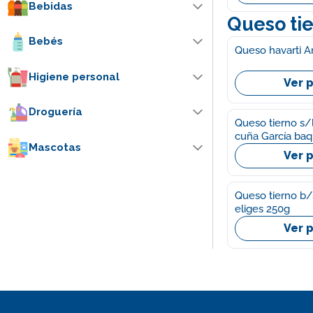
Bebidas
Queso ti
Bebés
Higiene personal
Ver 
Droguería
Queso tierno s/
cuña García ba
Mascotas
Ver 
Queso tierno b/s
eliges 250g
Ver 