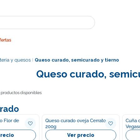
fertas
ería y quesos
Queso curado, semicurado y tierno
|
Queso curado, semicu
 productos disponibles
rado
o Flor de
Queso curado oveja Cerrato
Cuña d
200g
Vegas
precio
Ver precio