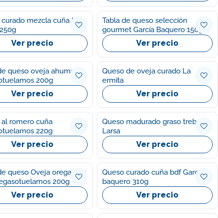
curado mezcla cuña Ifa
Tabla de queso selección
 250g
gourmet García Baquero 150g
Ver precio
Ver precio
de queso oveja ahumado
Queso de oveja curado La
otuelamos 200g
ermita
Ver precio
Ver precio
al romero cuña
Queso madurado graso trebol
otuelamos 220g
Larsa
Ver precio
Ver precio
e queso Oveja oregano y
Queso curado cuña bdf García
Vegasotuelamos 200g
baquero 310g
Ver precio
Ver precio