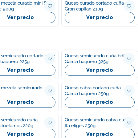
mezcla curado mini San
Queso curado cortado cuña
e 900g
Gran capitan 210g
Ver precio
Ver precio
 semicurado cortado cuña
Queso semicurado cuña bdf
 baquero 225g
García baquero 325g
Ver precio
Ver precio
 mezcla semicurado
Queso cabra cortado cuña
García baquero 250g
Ver precio
Ver precio
 semicurado cuña
Queso semicurado cabra cuña
otuelamos 220g
Ifa eliges 250g
Ver precio
Ver precio