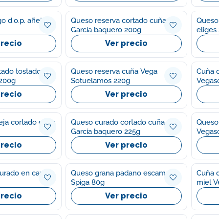
 d.o.p. añejo
Queso reserva cortado cuña
Queso 
García baquero 200g
eliges
precio
Ver precio
tado tostado
Queso reserva cuña Vega
Cuña 
 200g
Sotuelamos 220g
Vegas
precio
Ver precio
eja cortado cuña
Queso curado cortado cuña
Queso 
García baquero 225g
Vegas
precio
Ver precio
urado en cava
Queso grana padano escamas
Cuña d
Spiga 80g
miel 
precio
Ver precio